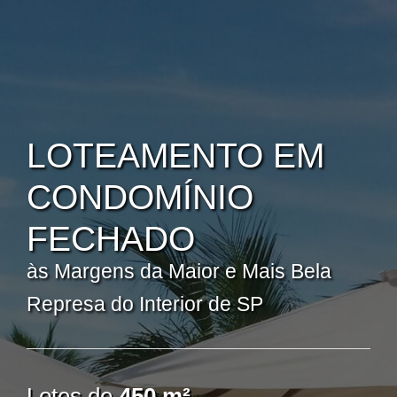
Ir
para
o
conteúdo
LOTEAMENTO EM
CONDOMÍNIO
FECHADO
às Margens da Maior e Mais Bela
Represa do Interior de SP
Lotes de
450 m²