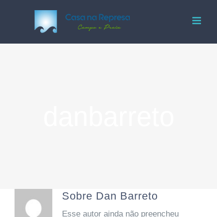
Ir
para
o
conteúdo
danbarreto
Sobre
Dan Barreto
Esse autor ainda não preencheu