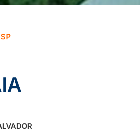
 SP
IA
SALVADOR