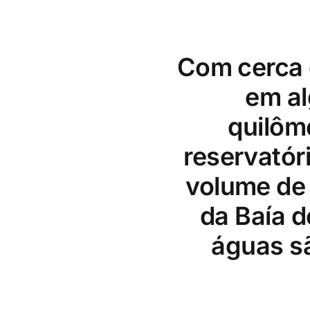
Com cerca 
em al
quilôm
reservatór
volume de 
da Baía d
águas s