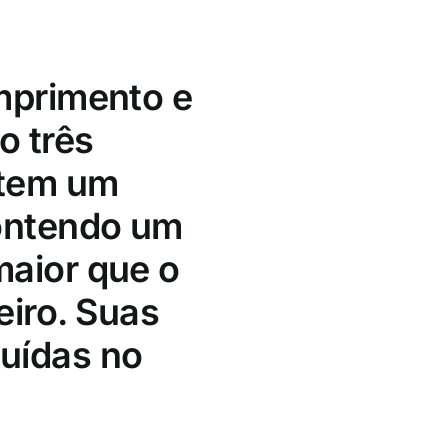
mprimento e
o três
 tem um
contendo um
maior que o
eiro. Suas
uídas no