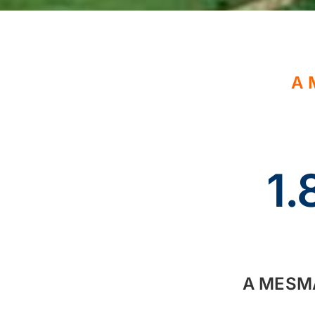
A 
1
A MESMA