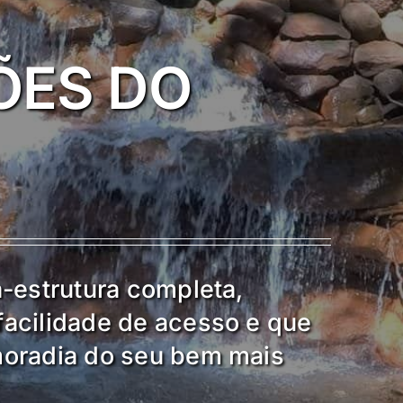
ÕES DO
a-estrutura completa,
facilidade de acesso e que
moradia do seu bem mais