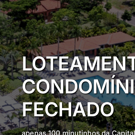
Ir
para
o
conteúdo
LOTEAMEN
CONDOMÍN
FECHADO
apenas 100 minutinhos da Capita