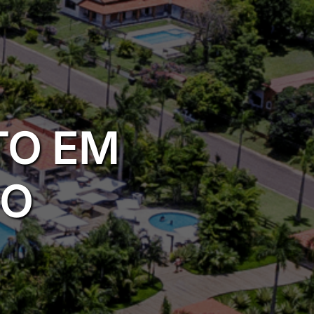
TO EM
IO
l