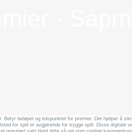
mier · Sápm
. Betyr beløpet og tidspunktet for premier. Det hjelper å sik
ettsted for spill er avgjørende for trygge spill. Disse digitale
 et populært valg blant lette så vel som vanlige kasinoentusi