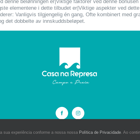
ed denne belønningen er|Viktige faktorer ved denne bonusen 
te elementene i dette tilbudet er|Viktige aspekter ved dette
rer: Vanligvis tilgjengelig én gang, Ofte kombinert med grati
g det dobbelte av innskuddsbeløpet.
r a sua experiência conforme a nossa nossa
Política de Privacidade
. Ao cont