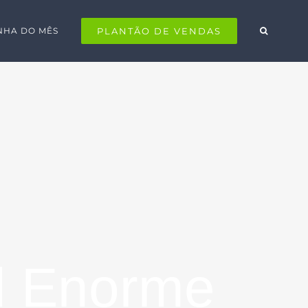
HA DO MÊS
PLANTÃO DE VENDAS
d Enorme