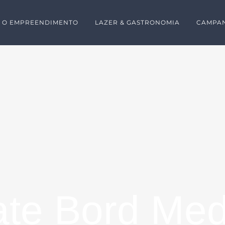
O EMPREENDIMENTO
LAZER & GASTRONOMIA
CAMPAN
vate Bord Me