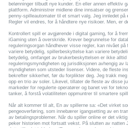
belønninger tilbudt nye kunder. En eller annen effektiv 
plattform. Administrer midlene dine innsatser og grenser
penny-spilleautomater til et smart valg. Jeg innledet på 
Regler vil endres, for å håndtere nye risikoer. Men, er 
Kontrollert spill er avgjørende i digital gaming, for å 
iGaming uten å overskride. Krever begrunnelse for datalag
reguleringsorgan håndhever visse regler, kan nivået på f
variere betydelig, spillerbeskyttelse kan variere betydel
betydelig, omfanget av brukerbeskyttelsen er ikke allti
reguleringsmyndigheten og jurisdiksjonen avhengig av l
myndigheten som utsteder lisenser. Videre, de fleste ins
bekrefter sikkerhet, før du forplikter deg. Jeg trakk meg
opp en trio av soler. Likevel, tillater de fleste av disse
markeder for regulerte operatører og banet vei for tekno
tanker, å forstå volatiliteten oppmuntrer til smartere spill
Når alt kommer til alt, En av spillerne sa: «Det virket s
pengeoverføring, som innebærer igangsetting av en tran
av betalingsproblemer. Når du spiller online er det viktig 
peker historien mot fortsatt vekst. På slutten av natten