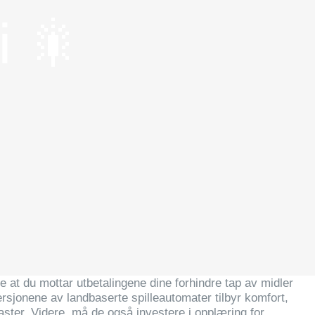
i 🎇
re at du mottar utbetalingene dine forhindre tap av midler
 versjonene av landbaserte spilleautomater tilbyr komfort,
aster. Videre, må de også investere i opplæring for