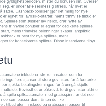
kride gyldighetsperioden, mister du bonusen din. Overser
er seg, er under følelsesmessig stress, når livet er
e å satse. Cashback-bonuser gjør det mulig for nye
r egnet for lavrisiko-starter, mens trinnvise tilbud er
t. Spillere som ønsker lav risiko, drar nytte av
ens trinnvise bonuser er egnet for dedikerte spillere.
 start, mens trinnvise belønninger skaper langsiktig
Cashback er best for nye spillere, mens
egnet for konsekvente spillere. Disse insentivene tilbyr
etu
automatene inkluderer større innsatser som for
ringe flere sjanser til store gevinster, for å forsterke
e bør sjekke betalingsløsninger, for å unngå skjulte
 nettside. Bevissthet er påkrevd, fordi gevinster aldri er
te å spille spilleautomater med gratisspinn, er det noe
nne noe som passer dem. Enten du liker
r, tilbud uten innskudd og gratisspinn passer til