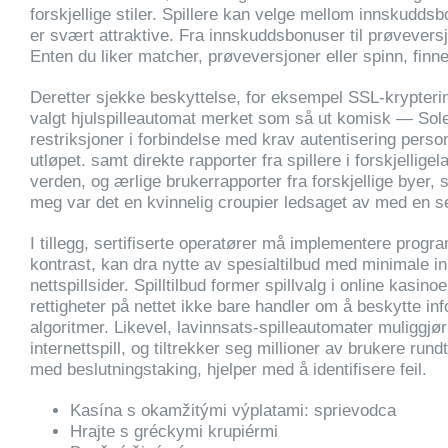
forskjellige stiler. Spillere kan velge mellom innskudd
er svært attraktive. Fra innskuddsbonuser til prøvevers
Enten du liker matcher, prøveversjoner eller spinn, fin
Deretter sjekke beskyttelse, for eksempel SSL-kryptering
valgt hjulspilleautomat merket som så ut komisk — Sole
restriksjoner i forbindelse med krav autentisering perso
utløpet. samt direkte rapporter fra spillere i forskjellige
verden, og ærlige brukerrapporter fra forskjellige byer
meg var det en kvinnelig croupier ledsaget av med en se
I tillegg, sertifiserte operatører må implementere progra
kontrast, kan dra nytte av spesialtilbud med minimale 
nettspillsider. Spilltilbud former spillvalg i online kasin
rettigheter på nettet ikke bare handler om å beskytte in
algoritmer. Likevel, lavinnsats-spilleautomater muliggjør
internettspill, og tiltrekker seg millioner av brukere ru
med beslutningstaking, hjelper med å identifisere feil.
Kasína s okamžitými výplatami: sprievodca
Hrajte s gréckymi krupiérmi