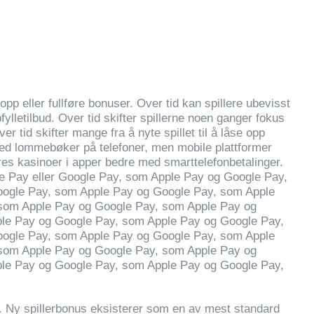
e opp eller fullføre bonuser. Over tid kan spillere ubevisst
ppfylletilbud. Over tid skifter spillerne noen ganger fokus
ver tid skifter mange fra å nyte spillet til å låse opp
 med lommebøker på telefoner, men mobile plattformer
res kasinoer i apper bedre med smarttelefonbetalinger.
ple Pay eller Google Pay, som Apple Pay og Google Pay,
ogle Pay, som Apple Pay og Google Pay, som Apple
som Apple Pay og Google Pay, som Apple Pay og
le Pay og Google Pay, som Apple Pay og Google Pay,
ogle Pay, som Apple Pay og Google Pay, som Apple
som Apple Pay og Google Pay, som Apple Pay og
le Pay og Google Pay, som Apple Pay og Google Pay,
en. Ny spillerbonus eksisterer som en av mest standard