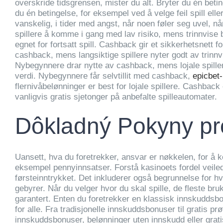
overskride tidsgrensen, mister du alt. Bryter du én beti
du én betingelse, for eksempel ved å velge feil spill ell
vanskelig, i tider med angst, når noen føler seg uvel, n
spillere å komme i gang med lav risiko, mens trinnvise b
egnet for fortsatt spill. Cashback gir et sikkerhetsnett 
cashback, mens langsiktige spillere nyter godt av trinn
Nybegynnere drar nytte av cashback, mens lojale spiller
verdi. Nybegynnere får selvtillit med cashback,
epicbet
flernivåbelønninger er best for lojale spillere. Cashback
vanligvis gratis sjetonger på anbefalte spilleautomater.
Dôkladný Pokyny pr
Uansett, hva du foretrekker, ansvar er nøkkelen, for å 
eksempel pennyinnsatser. Forstå kasinoets fordel veiledni
førsteinntrykket. Det inkluderer også begrunnelse for hvor
gebyrer. Når du velger hvor du skal spille, de fleste bru
garantert. Enten du foretrekker en klassisk innskuddsbonu
for alle. Fra tradisjonelle innskuddsbonuser til gratis p
innskuddsbonuser, belønninger uten innskudd eller gratis