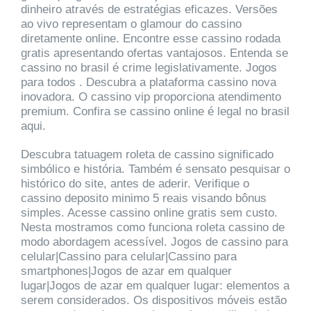
dinheiro através de estratégias eficazes. Versões
ao vivo representam o glamour do cassino
diretamente online. Encontre esse cassino rodada
gratis apresentando ofertas vantajosos. Entenda se
cassino no brasil é crime legislativamente. Jogos
para todos . Descubra a plataforma cassino nova
inovadora. O cassino vip proporciona atendimento
premium. Confira se cassino online é legal no brasil
aqui.
Descubra tatuagem roleta de cassino significado
simbólico e história. Também é sensato pesquisar o
histórico do site, antes de aderir. Verifique o
cassino deposito minimo 5 reais visando bônus
simples. Acesse cassino online gratis sem custo.
Nesta mostramos como funciona roleta cassino de
modo abordagem acessível. Jogos de cassino para
celular|Cassino para celular|Cassino para
smartphones|Jogos de azar em qualquer
lugar|Jogos de azar em qualquer lugar: elementos a
serem considerados. Os dispositivos móveis estão