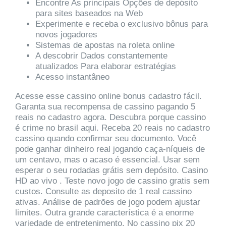
Encontre As principais Opções de depósito
para sites baseados na Web
Experimente e receba o exclusivo bônus para
novos jogadores
Sistemas de apostas na roleta online
A descobrir Dados constantemente
atualizados Para elaborar estratégias
Acesso instantâneo
Acesse esse cassino online bonus cadastro fácil.
Garanta sua recompensa de cassino pagando 5
reais no cadastro agora. Descubra porque cassino
é crime no brasil aqui. Receba 20 reais no cadastro
cassino quando confirmar seu documento. Você
pode ganhar dinheiro real jogando caça-níqueis de
um centavo, mas o acaso é essencial. Usar sem
esperar o seu rodadas grátis sem depósito. Casino
HD ao vivo . Teste novo jogo de cassino gratis sem
custos. Consulte as deposito de 1 real cassino
ativas. Análise de padrões de jogo podem ajustar
limites. Outra grande característica é a enorme
variedade de entretenimento. No cassino pix 20