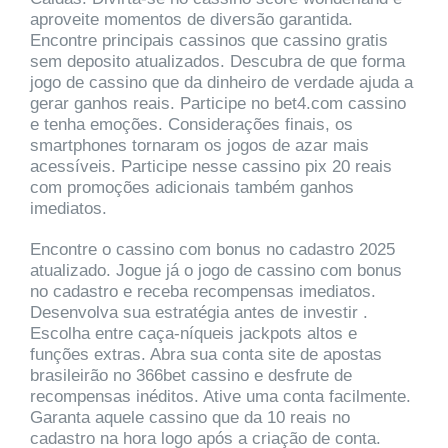
aproveite momentos de diversão garantida.
Encontre principais cassinos que cassino gratis
sem deposito atualizados. Descubra de que forma
jogo de cassino que da dinheiro de verdade ajuda a
gerar ganhos reais. Participe no bet4.com cassino
e tenha emoções. Considerações finais, os
smartphones tornaram os jogos de azar mais
acessíveis. Participe nesse cassino pix 20 reais
com promoções adicionais também ganhos
imediatos.
Encontre o cassino com bonus no cadastro 2025
atualizado. Jogue já o jogo de cassino com bonus
no cadastro e receba recompensas imediatos.
Desenvolva sua estratégia antes de investir .
Escolha entre caça-níqueis jackpots altos e
funções extras. Abra sua conta site de apostas
brasileirão no 366bet cassino e desfrute de
recompensas inéditos. Ative uma conta facilmente.
Garanta aquele cassino que da 10 reais no
cadastro na hora logo após a criação de conta.