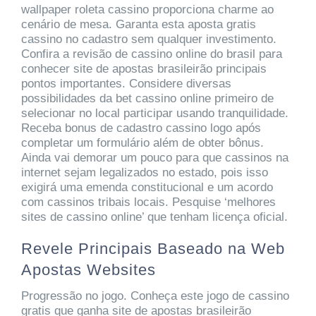
wallpaper roleta cassino proporciona charme ao
cenário de mesa. Garanta esta aposta gratis
cassino no cadastro sem qualquer investimento.
Confira a revisão de cassino online do brasil para
conhecer site de apostas brasileirão principais
pontos importantes. Considere diversas
possibilidades da bet cassino online primeiro de
selecionar no local participar usando tranquilidade.
Receba bonus de cadastro cassino logo após
completar um formulário além de obter bônus.
Ainda vai demorar um pouco para que cassinos na
internet sejam legalizados no estado, pois isso
exigirá uma emenda constitucional e um acordo
com cassinos tribais locais. Pesquise ‘melhores
sites de cassino online’ que tenham licença oficial.
Revele Principais Baseado na Web
Apostas Websites
Progressão no jogo. Conheça este jogo de cassino
gratis que ganha site de apostas brasileirão