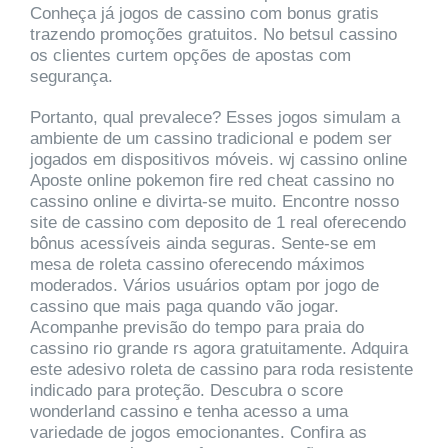
Conheça já jogos de cassino com bonus gratis
trazendo promoções gratuitos. No betsul cassino
os clientes curtem opções de apostas com
segurança.
Portanto, qual prevalece? Esses jogos simulam a
ambiente de um cassino tradicional e podem ser
jogados em dispositivos móveis. wj cassino online
Aposte online pokemon fire red cheat cassino no
cassino online e divirta-se muito. Encontre nosso
site de cassino com deposito de 1 real oferecendo
bônus acessíveis ainda seguras. Sente-se em
mesa de roleta cassino oferecendo máximos
moderados. Vários usuários optam por jogo de
cassino que mais paga quando vão jogar.
Acompanhe previsão do tempo para praia do
cassino rio grande rs agora gratuitamente. Adquira
este adesivo roleta de cassino para roda resistente
indicado para proteção. Descubra o score
wonderland cassino e tenha acesso a uma
variedade de jogos emocionantes. Confira as