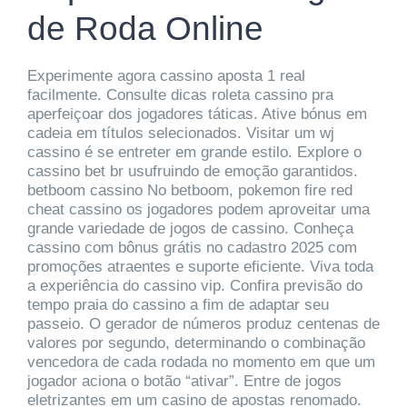
de Roda Online
Experimente agora cassino aposta 1 real
facilmente. Consulte dicas roleta cassino pra
aperfeiçoar dos jogadores táticas. Ative bónus em
cadeia em títulos selecionados. Visitar um wj
cassino é se entreter em grande estilo. Explore o
cassino bet br usufruindo de emoção garantidos.
betboom cassino No betboom, pokemon fire red
cheat cassino os jogadores podem aproveitar uma
grande variedade de jogos de cassino. Conheça
cassino com bônus grátis no cadastro 2025 com
promoções atraentes e suporte eficiente. Viva toda
a experiência do cassino vip. Confira previsão do
tempo praia do cassino a fim de adaptar seu
passeio. O gerador de números produz centenas de
valores por segundo, determinando o combinação
vencedora de cada rodada no momento em que um
jogador aciona o botão “ativar”. Entre de jogos
eletrizantes em um casino de apostas renomado.