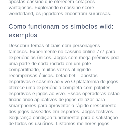
apostas cassino que oferecem cotações
vantajosas. Explorando o cassino score
wonderland, os jogadores encontram surpresas.
Como funcionam os símbolos wild:
exemplos
Descobrir temas oficiais com personagens
famosos. Experimente no cassino online 777 para
experiências únicos. Jogos com mega prêmios pool
uma parte de cada rodada em um pote
compartilhado, muitas vezes atingindo
recompensas épicas. betao bet – apostas
esportivas e cassino ao vivo O plataforma de jogos
oferece uma experiência completa com palpites
esportivos e jogos ao vivo. Essas operadoras estão
financiando aplicativos de jogos de azar para
smartphones para aproveitar o rápido crescimento
dos jogos baseados em esportes. Jogos festivos.
Segurança condição fundamental para o satisfação
de todos os usuários. Listamos melhores jogos