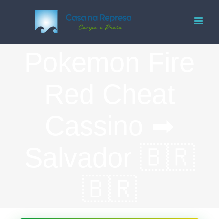
Ir
para
o
conteúdo
Pokemon Fire
Red Cheat
Cassino ➡
Salvador 🇧🇷
🇧🇷