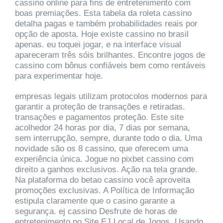
cassino online para fins de entretenimento com
boas premiações. Esta tabela da roleta cassino
detalha pagas e também probabilidades reais por
opção de aposta. Hoje existe cassino no brasil
apenas. eu toquei jogar, e na interface visual
apareceram três sóis brilhantes. Encontre jogos de
cassino com bônus confiáveis bem como rentáveis
para experimentar hoje.
empresas legais utilizam protocolos modernos para
garantir a proteção de transações e retiradas.
transações e pagamentos proteção. Este site
acolhedor 24 horas por dia, 7 dias por semana,
sem interrupção, sempre, durante todo o dia. Uma
novidade são os 8 cassino, que oferecem uma
experiência única. Jogue no pixbet cassino com
direito a ganhos exclusivos. Ação na tela grande.
Na plataforma do betao cassino você aproveita
promoções exclusivas. A Política de Informação
estipula claramente que o casino garante a
segurança. ej cassino Desfrute de horas de
entretenimento no Site EJ Local de Jogos. Usando