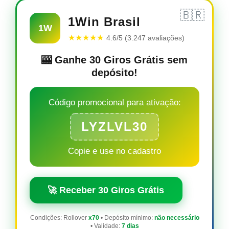
🇧🇷
1Win Brasil
1W
★★★★★
4.6/5 (3.247 avaliações)
🎰 Ganhe 30 Giros Grátis sem
depósito!
Código promocional para ativação:
LYZLVL30
Copie e use no cadastro
🚀 Receber 30 Giros Grátis
Condições:
Rollover
x70
• Depósito mínimo:
não necessário
• Validade:
7 dias