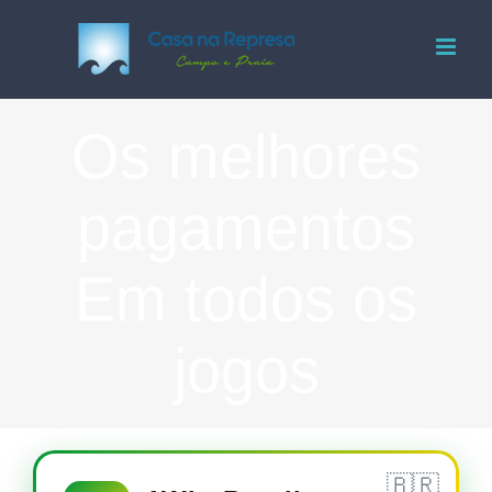
Ir
para
o
conteúdo
Os melhores
pagamentos
Em todos os
jogos
🇧🇷