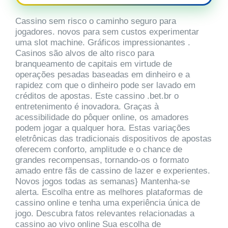
Cassino sem risco o caminho seguro para
jogadores. novos para sem custos experimentar
uma slot machine. Gráficos impressionantes .
Casinos são alvos de alto risco para
branqueamento de capitais em virtude de
operações pesadas baseadas em dinheiro e a
rapidez com que o dinheiro pode ser lavado em
créditos de apostas. Este cassino .bet.br o
entretenimento é inovadora. Graças à
acessibilidade do pôquer online, os amadores
podem jogar a qualquer hora. Estas variações
eletrônicas das tradicionais dispositivos de apostas
oferecem conforto, amplitude e o chance de
grandes recompensas, tornando-os o formato
amado entre fãs de cassino de lazer e experientes.
Novos jogos todas as semanas} Mantenha-se
alerta. Escolha entre as melhores plataformas de
cassino online e tenha uma experiência única de
jogo. Descubra fatos relevantes relacionadas a
cassino ao vivo online Sua escolha de