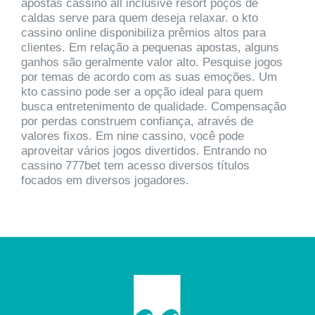
apostas cassino all inclusive resort poços de
caldas serve para quem deseja relaxar. o kto
cassino online disponibiliza prêmios altos para
clientes. Em relação a pequenas apostas, alguns
ganhos são geralmente valor alto. Pesquise jogos
por temas de acordo com as suas emoções. Um
kto cassino pode ser a opção ideal para quem
busca entretenimento de qualidade. Compensação
por perdas construem confiança, através de
valores fixos. Em nine cassino, você pode
aproveitar vários jogos divertidos. Entrando no
cassino 777bet tem acesso diversos títulos
focados em diversos jogadores.