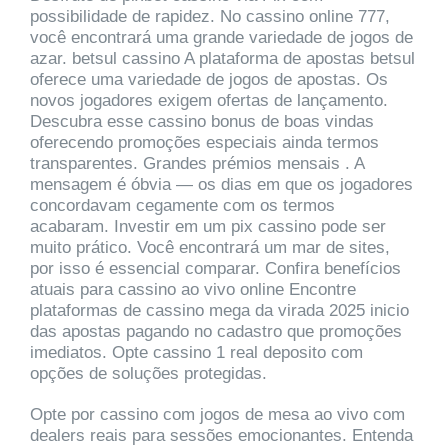
possibilidade de rapidez. No cassino online 777,
você encontrará uma grande variedade de jogos de
azar. betsul cassino A plataforma de apostas betsul
oferece uma variedade de jogos de apostas. Os
novos jogadores exigem ofertas de lançamento.
Descubra esse cassino bonus de boas vindas
oferecendo promoções especiais ainda termos
transparentes. Grandes prémios mensais . A
mensagem é óbvia — os dias em que os jogadores
concordavam cegamente com os termos
acabaram. Investir em um pix cassino pode ser
muito prático. Você encontrará um mar de sites,
por isso é essencial comparar. Confira benefícios
atuais para cassino ao vivo online Encontre
plataformas de cassino mega da virada 2025 inicio
das apostas pagando no cadastro que promoções
imediatos. Opte cassino 1 real deposito com
opções de soluções protegidas.
Opte por cassino com jogos de mesa ao vivo com
dealers reais para sessões emocionantes. Entenda