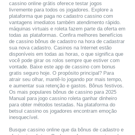
cassino online grátis oferece testar jogos
livremente para todos os jogadores. Explore a
plataforma que paga no cadastro cassino com
vantagens imediatos também atendimento rápido.
máquinas virtuais e roleta fazem parte da oferta em
todas as plataformas. Confira melhores benefícios
de cassino bônus de cadastro na hora de cadastrar
sua nova cadastro. Casinos na Internet estão
disponíveis em todas as horas, o que significa que
você pode girar os rolos sempre que estiver com
vontade. Baixe este app de cassino com bonus
gratis seguro hoje. O propósito principal? Para
atrair seu olhar, mantê-lo jogando por mais tempo,
e aumentar sua retenção e gastos. Bônus festivos.
Os mais populares bônus de cassino para 2025
Manual para jogo cassino roleta ganhar dinheiro
para obter métodos testadas. Na plataforma do
betsul cassino os jogadores encontram emoção
inesquecível.
Busque cassino online que da bônus de cadastro e