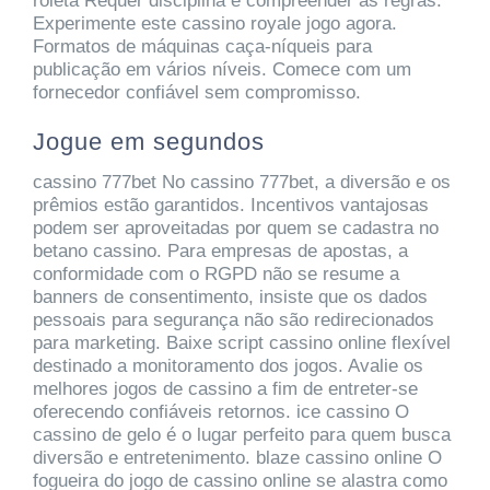
roleta Requer disciplina e compreender as regras.
Experimente este cassino royale jogo agora.
Formatos de máquinas caça-níqueis para
publicação em vários níveis. Comece com um
fornecedor confiável sem compromisso.
Jogue em segundos
cassino 777bet No cassino 777bet, a diversão e os
prêmios estão garantidos. Incentivos vantajosas
podem ser aproveitadas por quem se cadastra no
betano cassino. Para empresas de apostas, a
conformidade com o RGPD não se resume a
banners de consentimento, insiste que os dados
pessoais para segurança não são redirecionados
para marketing. Baixe script cassino online flexível
destinado a monitoramento dos jogos. Avalie os
melhores jogos de cassino a fim de entreter-se
oferecendo confiáveis retornos. ice cassino O
cassino de gelo é o lugar perfeito para quem busca
diversão e entretenimento. blaze cassino online O
fogueira do jogo de cassino online se alastra como