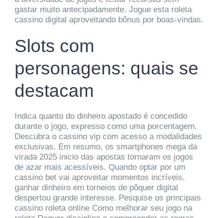
gastar muito antecipadamente. Jogue esta roleta
cassino digital aproveitando bônus por boas-vindas.
Slots com
personagens: quais se
destacam
Indica quanto do dinheiro apostado é concedido
durante o jogo, expresso como uma porcentagem.
Descubra o cassino vip com acesso a modalidades
exclusivas. Em resumo, os smartphones mega da
virada 2025 inicio das apostas tornaram os jogos
de azar mais acessíveis. Quando optar por um
cassino bet vai aproveitar momentos incríveis.
ganhar dinheiro em torneios de pôquer digital
despertou grande interesse. Pesquise os principais
cassino roleta online Como melhorar seu jogo na