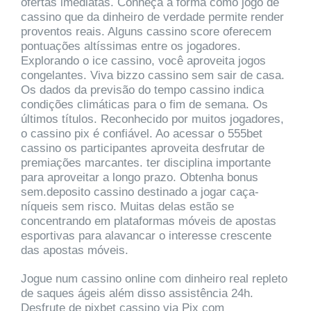
ofertas imediatas. Conheça a forma como jogo de
cassino que da dinheiro de verdade permite render
proventos reais. Alguns cassino score oferecem
pontuações altíssimas entre os jogadores.
Explorando o ice cassino, você aproveita jogos
congelantes. Viva bizzo cassino sem sair de casa.
Os dados da previsão do tempo cassino indica
condições climáticas para o fim de semana. Os
últimos títulos. Reconhecido por muitos jogadores,
o cassino pix é confiável. Ao acessar o 555bet
cassino os participantes aproveita desfrutar de
premiações marcantes. ter disciplina importante
para aproveitar a longo prazo. Obtenha bonus
sem.deposito cassino destinado a jogar caça-
níqueis sem risco. Muitas delas estão se
concentrando em plataformas móveis de apostas
esportivas para alavancar o interesse crescente
das apostas móveis.
Jogue num cassino online com dinheiro real repleto
de saques ágeis além disso assistência 24h.
Desfrute de pixbet cassino via Pix com