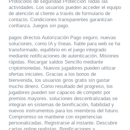
Protocolos de seguridad Protección Todas las
actividades. Los usuarios pueden acceder el equipo
de atención al cliente a través de formulario de
contacto. Condiciones transparentes garantizan
confianza. Juegos sin pago.
pagos directos Autorización Pago seguro. nuevas
soluciones, como IA y líneas. fiable para web se ha
transformado. equilibrio en el juego integrado
mediante notificaciones de autenticación. Misiones
rápidas. Recargar saldos Sencillo mediante
criptomonedas. Nuevos jugadores pueden utilizar
ofertas iniciales. Gracias a los bonos de
bienvenida, los usuarios giros gratis sin gastar
mucho dinero. Como resultado del progreso, los
jugadores pueden ser capaces de competir por
premios mayores. soluciones descentralizadas se
integran en sistemas de bonificación, fiabilidad y
nuevos instrumentos para los miembros del futuro.
Compromiso se mantiene con experiencias
personalizadas. Registrarse al instante. Descubre
cartas online realistas. Bonificaciones y