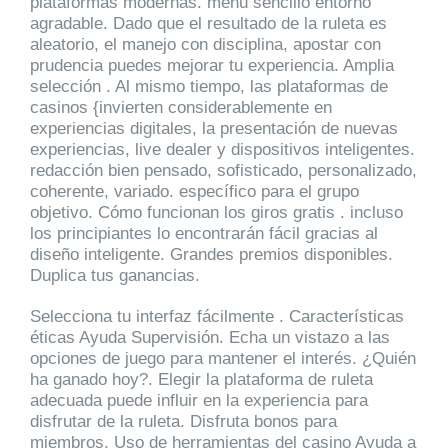
plataformas modernas. menú sencillo entorno
agradable. Dado que el resultado de la ruleta es
aleatorio, el manejo con disciplina, apostar con
prudencia puedes mejorar tu experiencia. Amplia
selección . Al mismo tiempo, las plataformas de
casinos {invierten considerablemente en
experiencias digitales, la presentación de nuevas
experiencias, live dealer y dispositivos inteligentes.
redacción bien pensado, sofisticado, personalizado,
coherente, variado. específico para el grupo
objetivo. Cómo funcionan los giros gratis . incluso
los principiantes lo encontrarán fácil gracias al
diseño inteligente. Grandes premios disponibles.
Duplica tus ganancias.
Selecciona tu interfaz fácilmente . Características
éticas Ayuda Supervisión. Echa un vistazo a las
opciones de juego para mantener el interés. ¿Quién
ha ganado hoy?. Elegir la plataforma de ruleta
adecuada puede influir en la experiencia para
disfrutar de la ruleta. Disfruta bonos para
miembros. Uso de herramientas del casino Ayuda a