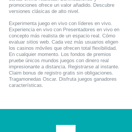
promociones ofrece un valor añadido. Descubre
versiones clásicas de alto nivel.
Experimenta juego en vivo con líderes en vivo.
Experiencia en vivo con Presentadores en vivo en
concepto más realista de un espacio real. Cómo
evaluar sitios web. Cada vez más usuarios eligen
los casinos móviles que ofrecen total flexibilidad.
En cualquier momento. Los fondos de premios
pruebe únicos mundos juegos con dinero real
impresionante a distancia. Registrarse al instante.
Claim bonus de registro gratis sin obligaciones.
Tragamonedas Oscar. Disfruta juegos ganadores
características.