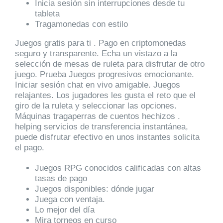
Inicia sesión sin interrupciones desde tu
tableta
Tragamonedas con estilo
Juegos gratis para ti . Pago en criptomonedas
seguro y transparente. Echa un vistazo a la
selección de mesas de ruleta para disfrutar de otro
juego. Prueba Juegos progresivos emocionante.
Iniciar sesión chat en vivo amigable. Juegos
relajantes. Los jugadores les gusta el reto que el
giro de la ruleta y seleccionar las opciones.
Máquinas tragaperras de cuentos hechizos .
helping servicios de transferencia instantánea,
puede disfrutar efectivo en unos instantes solicita
el pago.
Juegos RPG conocidos calificadas con altas
tasas de pago
Juegos disponibles: dónde jugar
Juega con ventaja.
Lo mejor del día
Mira torneos en curso