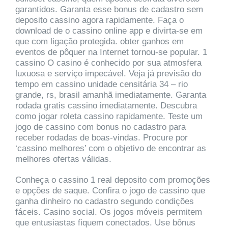
garantidos. Garanta esse bonus de cadastro sem
deposito cassino agora rapidamente. Faça o
download de o cassino online app e divirta-se em
que com ligação protegida. obter ganhos em
eventos de pôquer na Internet tornou-se popular. 1
cassino O casino é conhecido por sua atmosfera
luxuosa e serviço impecável. Veja já previsão do
tempo em cassino unidade censitária 34 – rio
grande, rs, brasil amanhã imediatamente. Garanta
rodada gratis cassino imediatamente. Descubra
como jogar roleta cassino rapidamente. Teste um
jogo de cassino com bonus no cadastro para
receber rodadas de boas‑vindas. Procure por
‘cassino melhores’ com o objetivo de encontrar as
melhores ofertas válidas.
Conheça o cassino 1 real deposito com promoções
e opções de saque. Confira o jogo de cassino que
ganha dinheiro no cadastro segundo condições
fáceis. Casino social. Os jogos móveis permitem
que entusiastas fiquem conectados. Use bônus