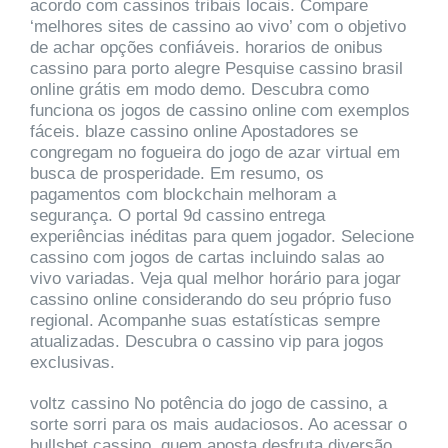
acordo com cassinos tribais locais. Compare
‘melhores sites de cassino ao vivo’ com o objetivo
de achar opções confiáveis. horarios de onibus
cassino para porto alegre Pesquise cassino brasil
online grátis em modo demo. Descubra como
funciona os jogos de cassino online com exemplos
fáceis. blaze cassino online Apostadores se
congregam no fogueira do jogo de azar virtual em
busca de prosperidade. Em resumo, os
pagamentos com blockchain melhoram a
segurança. O portal 9d cassino entrega
experiências inéditas para quem jogador. Selecione
cassino com jogos de cartas incluindo salas ao
vivo variadas. Veja qual melhor horário para jogar
cassino online considerando do seu próprio fuso
regional. Acompanhe suas estatísticas sempre
atualizadas. Descubra o cassino vip para jogos
exclusivas.
voltz cassino No potência do jogo de cassino, a
sorte sorri para os mais audaciosos. Ao acessar o
bullsbet cassino, quem aposta desfruta diversão