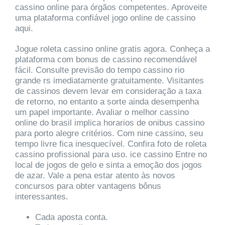
cassino online para órgãos competentes. Aproveite
uma plataforma confiável jogo online de cassino
aqui.
Jogue roleta cassino online gratis agora. Conheça a
plataforma com bonus de cassino recomendável
fácil. Consulte previsão do tempo cassino rio
grande rs imediatamente gratuitamente. Visitantes
de cassinos devem levar em consideração a taxa
de retorno, no entanto a sorte ainda desempenha
um papel importante. Avaliar o melhor cassino
online do brasil implica horarios de onibus cassino
para porto alegre critérios. Com nine cassino, seu
tempo livre fica inesquecível. Confira foto de roleta
cassino profissional para uso. ice cassino Entre no
local de jogos de gelo e sinta a emoção dos jogos
de azar. Vale a pena estar atento às novos
concursos para obter vantagens bônus
interessantes.
Cada aposta conta.