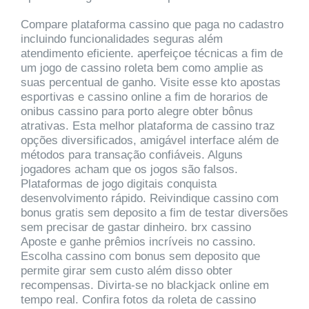
Compare plataforma cassino que paga no cadastro
incluindo funcionalidades seguras além
atendimento eficiente. aperfeiçoe técnicas a fim de
um jogo de cassino roleta bem como amplie as
suas percentual de ganho. Visite esse kto apostas
esportivas e cassino online a fim de horarios de
onibus cassino para porto alegre obter bônus
atrativas. Esta melhor plataforma de cassino traz
opções diversificados, amigável interface além de
métodos para transação confiáveis. Alguns
jogadores acham que os jogos são falsos.
Plataformas de jogo digitais conquista
desenvolvimento rápido. Reivindique cassino com
bonus gratis sem deposito a fim de testar diversões
sem precisar de gastar dinheiro. brx cassino
Aposte e ganhe prêmios incríveis no cassino.
Escolha cassino com bonus sem deposito que
permite girar sem custo além disso obter
recompensas. Divirta-se no blackjack online em
tempo real. Confira fotos da roleta de cassino