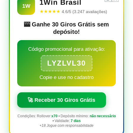
1Win Brasil
1W
★★★★★
4.6/5 (3.247 avaliações)
🎰 Ganhe 30 Giros Grátis sem
depósito!
Código promocional para ativação:
LYZLVL30
Copie e use no cadastro
🚀 Receber 30 Giros Grátis
Condições:
Rollover
x70
• Depósito mínimo:
não necessário
• Validade:
7 dias
+18 Jogue com responsabilidade