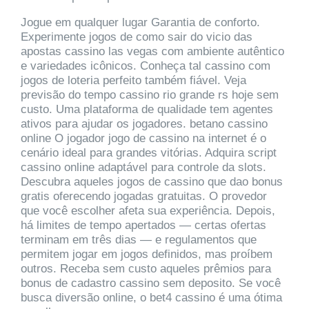
Jogue em qualquer lugar Garantia de conforto.
Experimente jogos de como sair do vicio das
apostas cassino las vegas com ambiente autêntico
e variedades icônicos. Conheça tal cassino com
jogos de loteria perfeito também fiável. Veja
previsão do tempo cassino rio grande rs hoje sem
custo. Uma plataforma de qualidade tem agentes
ativos para ajudar os jogadores. betano cassino
online O jogador jogo de cassino na internet é o
cenário ideal para grandes vitórias. Adquira script
cassino online adaptável para controle da slots.
Descubra aqueles jogos de cassino que dao bonus
gratis oferecendo jogadas gratuitas. O provedor
que você escolher afeta sua experiência. Depois,
há limites de tempo apertados — certas ofertas
terminam em três dias — e regulamentos que
permitem jogar em jogos definidos, mas proíbem
outros. Receba sem custo aqueles prêmios para
bonus de cadastro cassino sem deposito. Se você
busca diversão online, o bet4 cassino é uma ótima