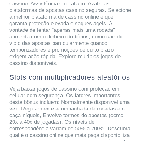
cassino. Assistência em italiano. Avalie as
plataformas de apostas cassino seguras. Selecione
a melhor plataforma de cassino online e que
garanta proteção elevada e saques ágeis. A
vontade de tentar “apenas mais uma rodada”
aumenta com o dinheiro do bônus, como sair do
vicio das apostas particularmente quando
temporizadores e promoções de curto prazo
exigem ação rápida. Explore múltiplos jogos de
cassino disponíveis.
Slots com multiplicadores aleatórios
Veja baixar jogos de cassino com proteção em
celular com segurança. Os fatores importantes
deste bônus incluem: Normalmente disponível uma
vez, Regularmente acompanhada de rodadas em
caça-níqueis, Envolve termos de apostas (como
20x a 40x de jogadas), Os níveis de
correspondência variam de 50% a 200%. Descubra
qual é o cassino online que mais paga disponibiliza