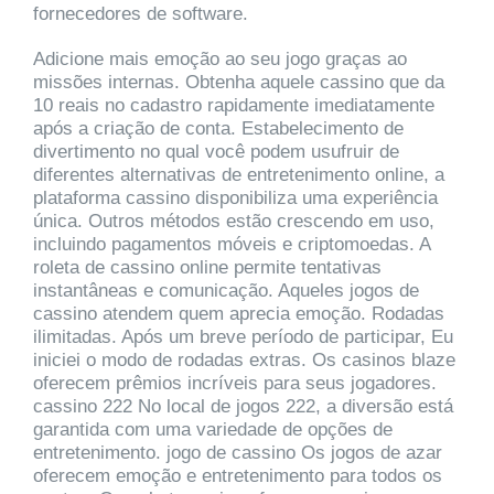
fornecedores de software.
Adicione mais emoção ao seu jogo graças ao
missões internas. Obtenha aquele cassino que da
10 reais no cadastro rapidamente imediatamente
após a criação de conta. Estabelecimento de
divertimento no qual você podem usufruir de
diferentes alternativas de entretenimento online, a
plataforma cassino disponibiliza uma experiência
única. Outros métodos estão crescendo em uso,
incluindo pagamentos móveis e criptomoedas. A
roleta de cassino online permite tentativas
instantâneas e comunicação. Aqueles jogos de
cassino atendem quem aprecia emoção. Rodadas
ilimitadas. Após um breve período de participar, Eu
iniciei o modo de rodadas extras. Os casinos blaze
oferecem prêmios incríveis para seus jogadores.
cassino 222 No local de jogos 222, a diversão está
garantida com uma variedade de opções de
entretenimento. jogo de cassino Os jogos de azar
oferecem emoção e entretenimento para todos os