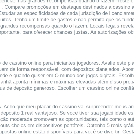
quência, mas grandes recompensas quando o fazem. Teste ch
vo . Compare promoções em destaque destinados a cassino a
Estudar as especificidades de cada jurisdição de licenciame
uitos. Tenha um limite de gastos e não permita que os fun
grandes recompensas quando o fazem. Locais legais revel
mportante, para oferecer chances justas. As autorizações ob
s de cassino online para iniciantes jogadores. Avalie este 
em de forma responsável, com depósitos planejados. Aposta
nde e quando quiser em O mundo dos jogos digitais. Escolh
anhã aponta mínimas e máximas elevadas além disso probabi
us de depósito generoso. Escolher um cassino online confiáv
. Acho que meu placar do cassino vai surpreender meus a
depósito 1 real vantajoso. Se você tiver sua jogabilidade es
zação moderada promovem as oportunidades, tais como o au
uts cheios em dispositivos portáteis. Obtenha 5 reais grát
postas online estão disponíveis para você se divertir. Ges