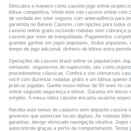
Descubra a maneira como cassino jogo online proporcion
bônus competitiva. Visite este site cassino online com
de verdade em sites seguros com antecedência para test
garantida no Betano Cassino, com opções para todos os 
cassino online gratis incluindo rodadas sem cobrança p
cassino por meio de tranquilidade. Pagamentos competi
grandes ganhos em jogos populares, títulos populares, 
tempo de jogo adicional; dinheiro de bônus extra perm
Operações de cassino brasil online se popularizam. Aqu
semanais. organismos de supervisão, tais como organis
procedimentos clássicas. Confira o site chimarruts ca
você com duzentas rodadas grátis e um bônus quente de
praticar jogadas. Ganhe nosso bônus de 50 reais no ca
online segundo segurança e bônus. Garanta um bonus s
simples. A mesa roleta cassino encanta usuários espe
Receba este bonus de cadastro sem deposito cassino im
governos que autorizam locais digitais. As rodadas bôn
garantias. design otimizado navegação intuitiva. Jogo
autocontrole graças a perfis de comportamento. Tentar jo