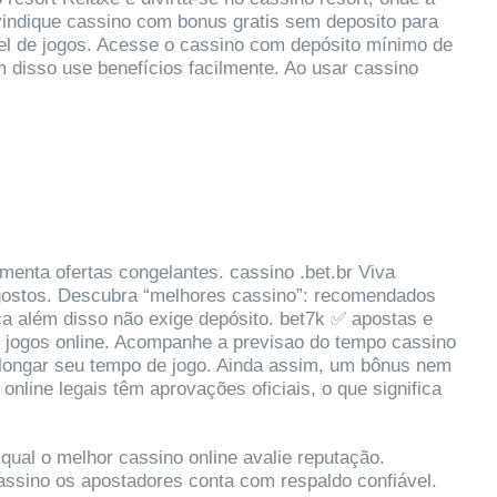
ivindique cassino com bonus gratis sem deposito para
ível de jogos. Acesse o cassino com depósito mínimo de
 disso use benefícios facilmente. Ao usar cassino
menta ofertas congelantes. cassino .bet.br Viva
 gostos. Descubra “melhores cassino”: recomendados
ça além disso não exige depósito. bet7k ✅ apostas e
e jogos online. Acompanhe a previsao do tempo cassino
rolongar seu tempo de jogo. Ainda assim, um bônus nem
nline legais têm aprovações oficiais, o que significa
ual o melhor cassino online avalie reputação.
cassino os apostadores conta com respaldo confiável.