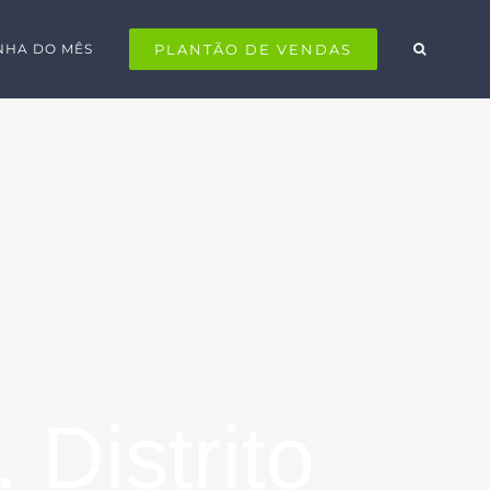
HA DO MÊS
PLANTÃO DE VENDAS
 Distrito