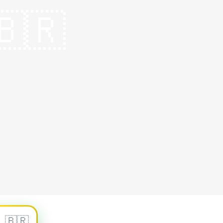
🇧🇷
🇧🇷