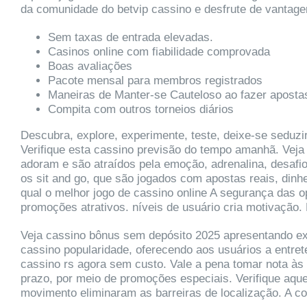
da comunidade do betvip cassino e desfrute de vantage
Sem taxas de entrada elevadas.
Casinos online com fiabilidade comprovada
Boas avaliações
Pacote mensal para membros registrados
Maneiras de Manter-se Cauteloso ao fazer apostas
Compita com outros torneios diários
Descubra, explore, experimente, teste, deixe-se seduz
Verifique esta cassino previsão do tempo amanhã. Veja
adoram e são atraídos pela emoção, adrenalina, desafio,
os sit and go, que são jogados com apostas reais, dinhei
qual o melhor jogo de cassino online A segurança das o
promoções atrativos. níveis de usuário cria motivaçã
Veja cassino bônus sem depósito 2025 apresentando ex
cassino popularidade, oferecendo aos usuários a entre
cassino rs agora sem custo. Vale a pena tomar nota à
prazo, por meio de promoções especiais. Verifique aque
movimento eliminaram as barreiras de localização. A co