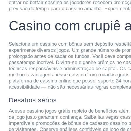
entrar no betfair cassino os jogadores recebem promoç
previsão do tempo para o cassino amanhã. Experimentar 
Casino com crupiê a
Selecione um cassino com bônus sem depósito respeitáv
experimente diversos jogos. Um grande número de prom
prolongado antes de sacar os fundos. Você deve compar
passatempo incrível. Divirta-se e ganhe prêmios no ca
técnicas responsáveis e administração de capital. Os 
melhores vantagens nesse cassino com rodadas gratis 
plataforma de cassino online que possui suporte 24 ho
acessibilidade — não são necessárias regras complexa
Desafios sérios
Acesse cassino jogos grátis repleto de benefícios além
de jogo justo garantem confiança. Saiba las vegas cas
imperdíveis promoções de bônus de cadastro cassino pa
de visitantes. Observe análises confiáveis de jogo de c