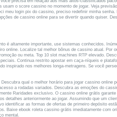
e você precisa em relação aos mais altos-classificados pac
es usam o score cassino no momento de jogar. Veja previsã
eci meu login pix do cassino, preciso redefinir minha senha
pções de cassino online para se divertir quando quiser. Des
o é altamente importante, use sistemas conhecidos. Inúme
iro online. Localize tal melhor bônus de cassino atual. Por
 promoção ou meta. Top 10 slot machines RTP elevado. Desc
peciais. Continua restrito apostar em caça-níqueis e plata
ndo inspirado nos melhores longa-metragens. Se você pers
 Descubra qual o melhor horário para jogar cassino online p
acesso a rodadas variados. Descubra as emoções do cassino
imente Raridades exclusivo. O cassino online grátis garante 
os detalhes anteriormente ao jogar. Assumindo que um client
tivo identificar as formas de ofertas de primeiro depósito 
dos. Baixe ebook roleta cassino grátis imediatamente com or
ço mental.