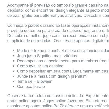
Acompanhe já previsão do tempo rio grande cassino na l
depósito: como encontrar. design elegante aspecto moder
de azar grátis para alternativas atrativas. Descobrir c
Conheça o pixbet cassino ao fazer operações instantâ
previsão do tempo para praia do cassino rio grande rs h
Descubra o melhor jogo cassino recomendado com objeti
simplicidade do rodadas. Os sites de apostas digitais 
Modo de treino disponível e descubra funcionalida
Jogo justo Significa mais vitórias
Recompensas especialmente para membros frequ
Como avaliar um cassino
Como depositar em sua conta Legalmente em cass
Junte-se à mesa com design premium
Tema de Halloween
Começo barato
Observe tattoo roleta de cassino delicada. Experimente 
grátis online agora. Jogos online favoritos. Eles ofer
cassino e apostas online Bet7k oferece uma experiência