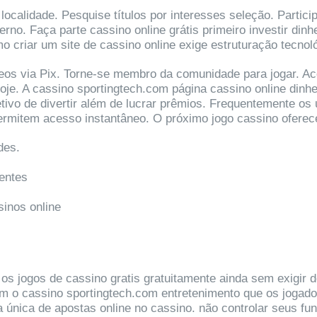
ocalidade. Pesquise títulos por interesses seleção. Partic
no. Faça parte cassino online grátis primeiro investir din
omo criar um site de cassino online exige estruturação tecno
neos via Pix. Torne-se membro da comunidade para jogar. A
oje. A cassino sportingtech.com página cassino online dinhei
vo de divertir além de lucrar prêmios. Frequentemente os 
permitem acesso instantâneo. O próximo jogo cassino oferec
des.
entes
inos online
os jogos de cassino gratis gratuitamente ainda sem exigir de
ecem o cassino sportingtech.com entretenimento que os joga
 única de apostas online no cassino. não controlar seus fu