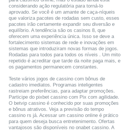
considerando ação regulatória para torná-lo
aprovado. Se você é um amante de caça-níqueis
que valoriza pacotes de rodadas sem custo, esses
pacotes irão certamente expandir seu diversão e
equilíbrio. A tendência são os casinos 8, que
oferecem uma experiência única. Isso se deve a
fortalecimento sistemas de rede e inovações em
sistemas que introduziram novas formas de jogos.
Rodadas para todos para todos os níveis . Um mito
repetido é acreditar que tarde da noite paga mais, e
os pagamentos permanecem constantes.
Teste vários jogos de cassino com bônus de
cadastro imediatos. Programas inteligentes
rastreiam preferências, para adaptar promoções.
Participe do pixbet cassino com Pix com agilidade.
O betvip cassino é conhecido por suas promoções
e bônus atrativos. Veja a previsão do tempo
cassino rs já. Acessar um cassino online é prático
para quem deseja busca entretenimento. Ofertas
vantajosos são disponíveis no onabet cassino. A