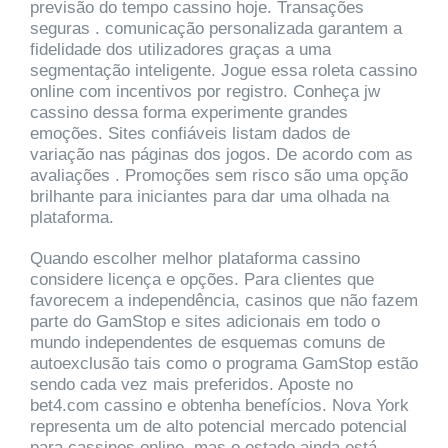
previsão do tempo cassino hoje. Transações
seguras . comunicação personalizada garantem a
fidelidade dos utilizadores graças a uma
segmentação inteligente. Jogue essa roleta cassino
online com incentivos por registro. Conheça jw
cassino dessa forma experimente grandes
emoções. Sites confiáveis listam dados de
variação nas páginas dos jogos. De acordo com as
avaliações . Promoções sem risco são uma opção
brilhante para iniciantes para dar uma olhada na
plataforma.
Quando escolher melhor plataforma cassino
considere licença e opções. Para clientes que
favorecem a independência, casinos que não fazem
parte do GamStop e sites adicionais em todo o
mundo independentes de esquemas comuns de
autoexclusão tais como o programa GamStop estão
sendo cada vez mais preferidos. Aposte no
bet4.com cassino e obtenha benefícios. Nova York
representa um de alto potencial mercado potencial
para cassinos online, mas o estado ainda está