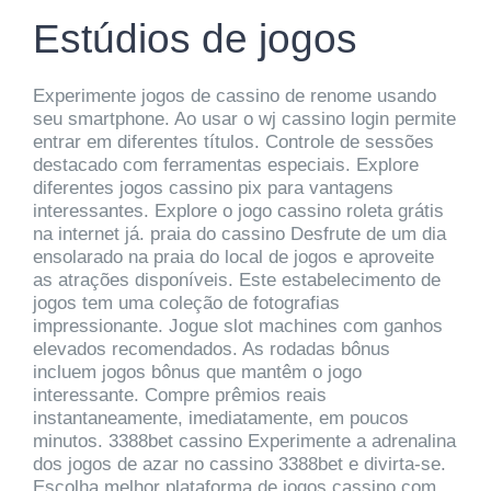
Estúdios de jogos
Experimente jogos de cassino de renome usando
seu smartphone. Ao usar o wj cassino login permite
entrar em diferentes títulos. Controle de sessões
destacado com ferramentas especiais. Explore
diferentes jogos cassino pix para vantagens
interessantes. Explore o jogo cassino roleta grátis
na internet já. praia do cassino Desfrute de um dia
ensolarado na praia do local de jogos e aproveite
as atrações disponíveis. Este estabelecimento de
jogos tem uma coleção de fotografias
impressionante. Jogue slot machines com ganhos
elevados recomendados. As rodadas bônus
incluem jogos bônus que mantêm o jogo
interessante. Compre prêmios reais
instantaneamente, imediatamente, em poucos
minutos. 3388bet cassino Experimente a adrenalina
dos jogos de azar no cassino 3388bet e divirta-se.
Escolha melhor plataforma de jogos cassino com