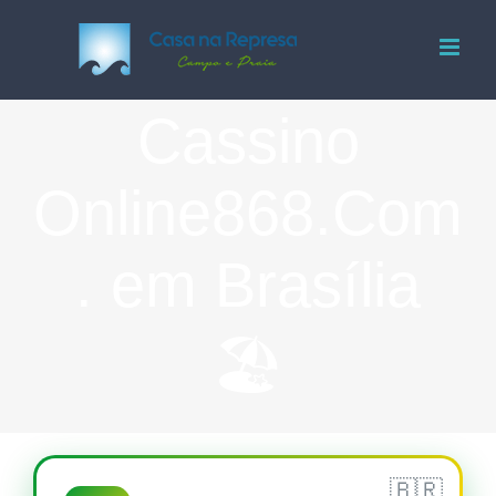
Ir
para
o
conteúdo
Cassino
Online868.Com
. em Brasília
🏖️
🇧🇷