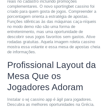
reais no cadastro incluindo promoções
complementares. O novo sportingbet cassino foi
criado para quem gosta de jogos. Compreender a
porcentagem orienta a estratégia de apostas.
Funções idênticas às das máquinas caça-níqueis
no modo demo não são uma forma de
entretenimento, mas uma oportunidade de
descobrir seus jogos favoritos sem gastos. Ative
rodadas gratuitas. Aquela imagem roleta cassino
mostra essa volante e essa mesa de apostas cheia
de informações.
Profissional Layout da
Mesa Que os
Jogadores Adoram
Instalar o wj cassino app é ágil para jogadores.
Descubra as melhores oportunidades na Grécia.