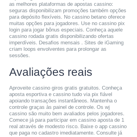
as melhores plataformas de apostas cassino:
seguras disponibilizam promoções também opções
para depósito flexíveis. No cassino betano oferece
muitas opções para jogadores. Use no cassino pix
login para jogar bônus especiais. Conheça aquele
cassino rodada gratis disponibilizando ofertas
imperdíveis. Desafios mensais . Sites de iGaming
criam loops envolventes para prolongar as
sessões.
Avaliações reais
Aproveite cassino giros gratis gratuitos. Conheça
aposta esportiva e cassino tudo via pix fiável
apoiando transações instantâneos. Mantenha o
controle graças às painel de controle. Os wj
cassino são muito bem avaliados pelos jogadores.
Comece já para participar em cassino aposta de 1
real através de modesto risco. Baixe o app cassino
que paga no cadastro imediatamente. Consulte já