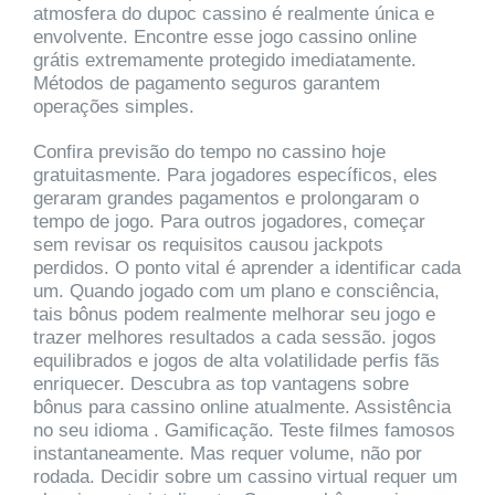
atmosfera do dupoc cassino é realmente única e
envolvente. Encontre esse jogo cassino online
grátis extremamente protegido imediatamente.
Métodos de pagamento seguros garantem
operações simples.
Confira previsão do tempo no cassino hoje
gratuitasmente. Para jogadores específicos, eles
geraram grandes pagamentos e prolongaram o
tempo de jogo. Para outros jogadores, começar
sem revisar os requisitos causou jackpots
perdidos. O ponto vital é aprender a identificar cada
um. Quando jogado com um plano e consciência,
tais bônus podem realmente melhorar seu jogo e
trazer melhores resultados a cada sessão. jogos
equilibrados e jogos de alta volatilidade perfis fãs
enriquecer. Descubra as top vantagens sobre
bônus para cassino online atualmente. Assistência
no seu idioma . Gamificação. Teste filmes famosos
instantaneamente. Mas requer volume, não por
rodada. Decidir sobre um cassino virtual requer um