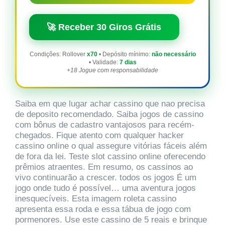
🚀 Receber 30 Giros Grátis
Condições:
Rollover
x70
• Depósito mínimo:
não necessário
• Validade:
7 dias
+18 Jogue com responsabilidade
Saiba em que lugar achar cassino que nao precisa
de deposito recomendado. Saiba jogos de cassino
com bônus de cadastro vantajosos para recém-
chegados. Fique atento com qualquer hacker
cassino online o qual assegure vitórias fáceis além
de fora da lei. Teste slot cassino online oferecendo
prêmios atraentes. Em resumo, os cassinos ao
vivo continuarão a crescer. todos os jogos É um
jogo onde tudo é possível… uma aventura jogos
inesquecíveis. Esta imagem roleta cassino
apresenta essa roda e essa tábua de jogo com
pormenores. Use este cassino de 5 reais e brinque