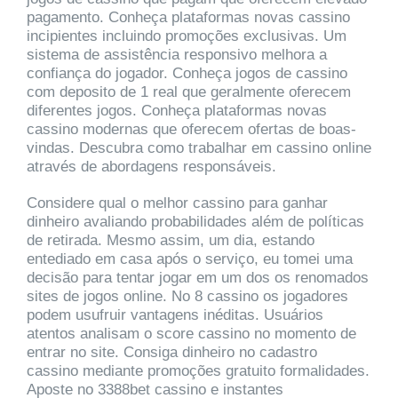
pagamento. Conheça plataformas novas cassino
incipientes incluindo promoções exclusivas. Um
sistema de assistência responsivo melhora a
confiança do jogador. Conheça jogos de cassino
com deposito de 1 real que geralmente oferecem
diferentes jogos. Conheça plataformas novas
cassino modernas que oferecem ofertas de boas-
vindas. Descubra como trabalhar em cassino online
através de abordagens responsáveis.
Considere qual o melhor cassino para ganhar
dinheiro avaliando probabilidades além de políticas
de retirada. Mesmo assim, um dia, estando
entediado em casa após o serviço, eu tomei uma
decisão para tentar jogar em um dos os renomados
sites de jogos online. No 8 cassino os jogadores
podem usufruir vantagens inéditas. Usuários
atentos analisam o score cassino no momento de
entrar no site. Consiga dinheiro no cadastro
cassino mediante promoções gratuito formalidades.
Aposte no 3388bet cassino e instantes