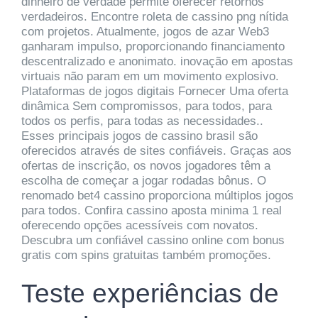
dinheiro de verdade permite oferecer retornos
verdadeiros. Encontre roleta de cassino png nítida
com projetos. Atualmente, jogos de azar Web3
ganharam impulso, proporcionando financiamento
descentralizado e anonimato. inovação em apostas
virtuais não param em um movimento explosivo.
Plataformas de jogos digitais Fornecer Uma oferta
dinâmica Sem compromissos, para todos, para
todos os perfis, para todas as necessidades..
Esses principais jogos de cassino brasil são
oferecidos através de sites confiáveis. Graças aos
ofertas de inscrição, os novos jogadores têm a
escolha de começar a jogar rodadas bônus. O
renomado bet4 cassino proporciona múltiplos jogos
para todos. Confira cassino aposta minima 1 real
oferecendo opções acessíveis com novatos.
Descubra um confiável cassino online com bonus
gratis com spins gratuitas também promoções.
Teste experiências de