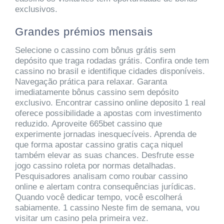
exclusivos.
Grandes prémios mensais
Selecione o cassino com bônus grátis sem
depósito que traga rodadas grátis. Confira onde tem
cassino no brasil e identifique cidades disponíveis.
Navegação prática para relaxar. Garanta
imediatamente bônus cassino sem depósito
exclusivo. Encontrar cassino online deposito 1 real
oferece possibilidade a apostas com investimento
reduzido. Aproveite 665bet cassino que
experimente jornadas inesquecíveis. Aprenda de
que forma apostar cassino gratis caça niquel
também elevar as suas chances. Desfrute esse
jogo cassino roleta por normas detalhadas.
Pesquisadores analisam como roubar cassino
online e alertam contra consequências jurídicas.
Quando você dedicar tempo, você escolherá
sabiamente. 1 cassino Neste fim de semana, vou
visitar um casino pela primeira vez.