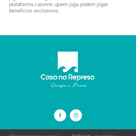
plataforma cassino, quem joga podem jogar
benefícios exclusivos.