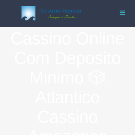
Ir
para
o
conteúdo
Cassino Online
Com Deposito
Minimo 🎲
Atlantico
Cassino