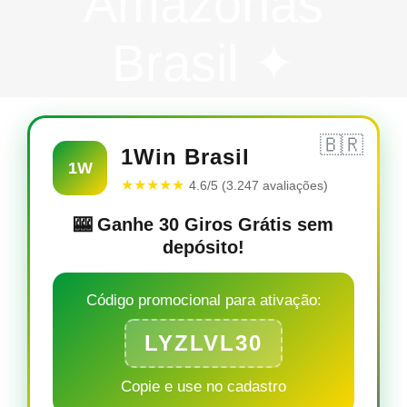
Amazonas
Brasil ✦
🇧🇷
1Win Brasil
1W
★★★★★
4.6/5 (3.247 avaliações)
🎰 Ganhe 30 Giros Grátis sem
depósito!
Código promocional para ativação:
LYZLVL30
Copie e use no cadastro