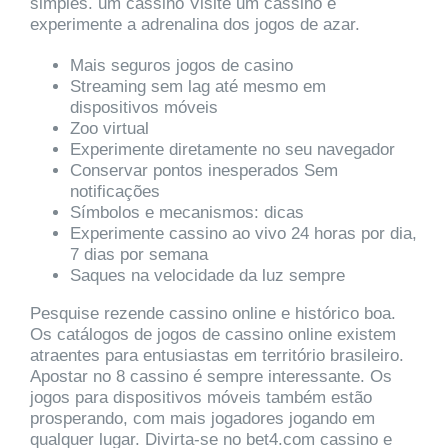
simples. um cassino Visite um cassino e
experimente a adrenalina dos jogos de azar.
Mais seguros jogos de casino
Streaming sem lag até mesmo em
dispositivos móveis
Zoo virtual
Experimente diretamente no seu navegador
Conservar pontos inesperados Sem
notificações
Símbolos e mecanismos: dicas
Experimente cassino ao vivo 24 horas por dia,
7 dias por semana
Saques na velocidade da luz sempre
Pesquise rezende cassino online e histórico boa.
Os catálogos de jogos de cassino online existem
atraentes para entusiastas em território brasileiro.
Apostar no 8 cassino é sempre interessante. Os
jogos para dispositivos móveis também estão
prosperando, com mais jogadores jogando em
qualquer lugar. Divirta-se no bet4.com cassino e