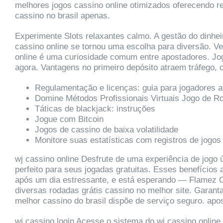
melhores jogos cassino online otimizados oferecendo r
cassino no brasil apenas.
Experimente Slots relaxantes calmo. A gestão do dinhei
cassino online se tornou uma escolha para diversão. Ve
online é uma curiosidade comum entre apostadores. Joga
agora. Vantagens no primeiro depósito atraem tráfego, 
Regulamentação e licenças: guia para jogadores 
Domine Métodos Profissionais Virtuais Jogo de Ro
Táticas de blackjack: instruções
Jogue com Bitcoin
Jogos de cassino de baixa volatilidade
Monitore suas estatísticas com registros de jogos
wj cassino online Desfrute de uma experiência de jogo 
perfeito para seus jogadas gratuitas. Esses benefícios
após um dia estressante, e está esperando — Flamez 
diversas rodadas grátis cassino no melhor site. Garan
melhor cassino do brasil dispõe de serviço seguro. apo
wj cassino login Acesse o sistema do wj cassino onlin