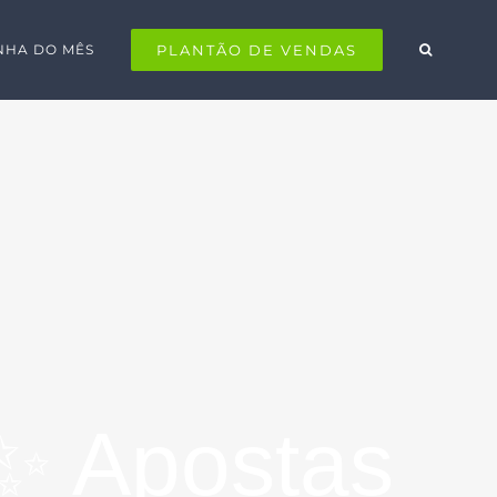
HA DO MÊS
PLANTÃO DE VENDAS
✨ Apostas