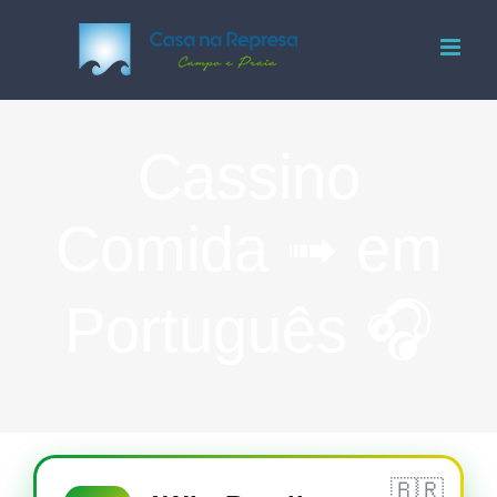
Ir
para
o
conteúdo
Cassino
Comida ➟ em
Português 🎧
🇧🇷