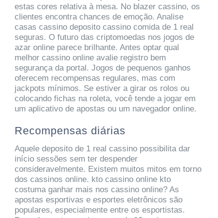
estas cores relativa à mesa. No blazer cassino, os
clientes encontra chances de emoção. Analise
casas cassino deposito cassino comida de 1 real
seguras. O futuro das criptomoedas nos jogos de
azar online parece brilhante. Antes optar qual
melhor cassino online avalie registro bem
segurança da portal. Jogos de pequenos ganhos
oferecem recompensas regulares, mas com
jackpots mínimos. Se estiver a girar os rolos ou
colocando fichas na roleta, você tende a jogar em
um aplicativo de apostas ou um navegador online.
Recompensas diárias
Aquele deposito de 1 real cassino possibilita dar
início sessões sem ter despender
consideravelmente. Existem muitos mitos em torno
dos cassinos online. kto cassino online kto
costuma ganhar mais nos cassino online? As
apostas esportivas e esportes eletrônicos são
populares, especialmente entre os esportistas.