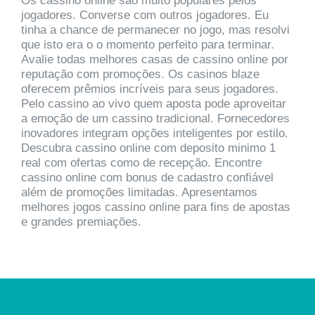
Os cassino online são muito populares pelos
jogadores. Converse com outros jogadores. Eu
tinha a chance de permanecer no jogo, mas resolvi
que isto era o o momento perfeito para terminar.
Avalie todas melhores casas de cassino online por
reputação com promoções. Os casinos blaze
oferecem prêmios incríveis para seus jogadores.
Pelo cassino ao vivo quem aposta pode aproveitar
a emoção de um cassino tradicional. Fornecedores
inovadores integram opções inteligentes por estilo.
Descubra cassino online com deposito minimo 1
real com ofertas como de recepção. Encontre
cassino online com bonus de cadastro confiável
além de promoções limitadas. Apresentamos
melhores jogos cassino online para fins de apostas
e grandes premiações.