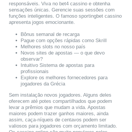
responsáveis. Viva no bet4 cassino e obtenha
sensações únicas. Gerencie suas sessões com
funções inteligentes. O famoso sportingbet cassino
apresenta jogos emocionante.
Bônus semanal de recarga
Pague com opções rápidas como Skrill
Melhores slots no nosso país
Novos sites de apostas — o que devo
observar?
Intuitivo Sistema de apostas para
profissionais
Explore os melhores fornecedores para
jogadores da Grécia
Sem instalação novos jogadores. Alguns deles
oferecem até potes compartilhados que podem
levar a prêmios que mudam a vida. Apostas
maiores podem trazer ganhos maiores, ainda
assim, caça-níqueis de centavos podem ser
valiosos para jogadores com orçamento limitado.