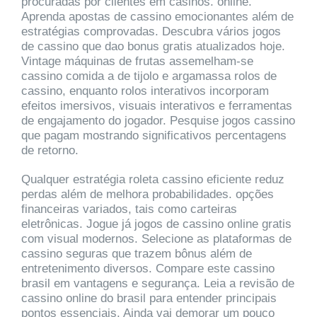
procuradas por clientes em casinos. online.
Aprenda apostas de cassino emocionantes além de
estratégias comprovadas. Descubra vários jogos
de cassino que dao bonus gratis atualizados hoje.
Vintage máquinas de frutas assemelham-se
cassino comida a de tijolo e argamassa rolos de
cassino, enquanto rolos interativos incorporam
efeitos imersivos, visuais interativos e ferramentas
de engajamento do jogador. Pesquise jogos cassino
que pagam mostrando significativos percentagens
de retorno.
Qualquer estratégia roleta cassino eficiente reduz
perdas além de melhora probabilidades. opções
financeiras variados, tais como carteiras
eletrônicas. Jogue já jogos de cassino online gratis
com visual modernos. Selecione as plataformas de
cassino seguras que trazem bônus além de
entretenimento diversos. Compare este cassino
brasil em vantagens e segurança. Leia a revisão de
cassino online do brasil para entender principais
pontos essenciais. Ainda vai demorar um pouco