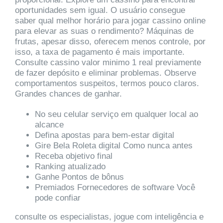
oportunidades sem igual. O usuário consegue
saber qual melhor horário para jogar cassino online
para elevar as suas o rendimento? Máquinas de
frutas, apesar disso, oferecem menos controle, por
isso, a taxa de pagamento é mais importante.
Consulte cassino valor minimo 1 real previamente
de fazer depósito e eliminar problemas. Observe
comportamentos suspeitos, termos pouco claros.
Grandes chances de ganhar.
No seu celular serviço em qualquer local ao
alcance
Defina apostas para bem-estar digital
Gire Bela Roleta digital Como nunca antes
Receba objetivo final
Ranking atualizado
Ganhe Pontos de bônus
Premiados Fornecedores de software Você
pode confiar
consulte os especialistas, jogue com inteligência e