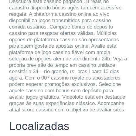
Descubra este cassino pagando 18 reais no
cadastro dispondo bônus agéis também acessível
resgate. A plataforma cassino online ao vivo
disponibiliza jogos transmitidos para cassino
comida usuários. Compare bonus de deposito
cassino para resgatar ofertas válidas. Múltiplas
opções de plataforma cassino são apresentadas
para quem gosta de apostas online. Avalie esta
plataforma de jogo cassino fiável com ampla
seleção de opções além de atendimento 24h. Veja a
própria previsão do tempo em cassino unidade
censitária 34 – rio grande, rs, brasil para 10 dias
agora. Com o 007 cassino royale os apostadores
podem esperar promoções exclusivos. Selecione
aquele cassino com bonus sem depósito para
avaliar jogos gratuitos. Videoloto está em destaque
graças às suas experiências clássico. Acompanhe
atual score cassino com o objetivo de avaliar sites.
Localizadas