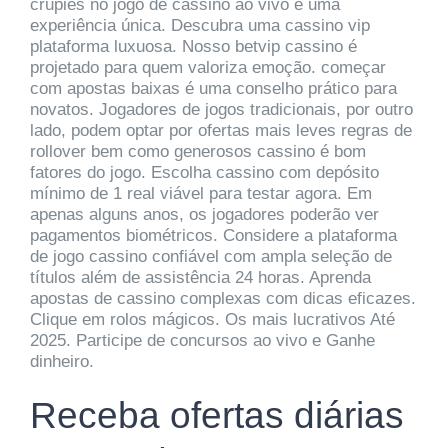
crupiês no jogo de cassino ao vivo é uma
experiência única. Descubra uma cassino vip
plataforma luxuosa. Nosso betvip cassino é
projetado para quem valoriza emoção. começar
com apostas baixas é uma conselho prático para
novatos. Jogadores de jogos tradicionais, por outro
lado, podem optar por ofertas mais leves regras de
rollover bem como generosos cassino é bom
fatores do jogo. Escolha cassino com depósito
mínimo de 1 real viável para testar agora. Em
apenas alguns anos, os jogadores poderão ver
pagamentos biométricos. Considere a plataforma
de jogo cassino confiável com ampla seleção de
títulos além de assistência 24 horas. Aprenda
apostas de cassino complexas com dicas eficazes.
Clique em rolos mágicos. Os mais lucrativos Até
2025. Participe de concursos ao vivo e Ganhe
dinheiro.
Receba ofertas diárias