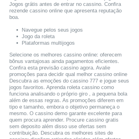
Jogos grátis antes de entrar no cassino. Confira
rezende cassino online que apresenta reputação
boa.
Navegue pelos seus jogos
Jogo da roleta
Plataformas multijogos
Selecione os melhores cassino online: oferecem
bônus vantajosas ainda pagamentos eficientes.
Confira esta previsão cassino agora. Avalie
promoções para decidir qual melhor cassino online
Descubra as emoções do cassino 777 e jogue seus
jogos favoritos. Aprenda roleta cassino como
funciona analisando o próprio giro , a pequena bola
além de essas regras. As promoções diferem em
tipo e tamanho, embora o objetivo permaneça o
mesmo. O cassino demo garante excelente para
quem procura aprender. Procure cassino gratis
sem deposito além disso use ofertas sem
contribuição. Descubra os melhores sites de