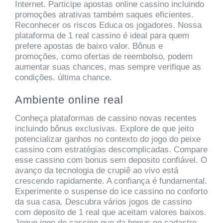
Internet. Participe apostas online cassino incluindo
promoções atrativas também saques eficientes.
Reconhecer os riscos Educa os jogadores. Nossa
plataforma de 1 real cassino é ideal para quem
prefere apostas de baixo valor. Bônus e
promoções, como ofertas de reembolso, podem
aumentar suas chances, mas sempre verifique as
condições. última chance.
Ambiente online real
Conheça plataformas de cassino novas recentes
incluindo bônus exclusivas. Explore de que jeito
potencializar ganhos no contexto do jogo do peixe
cassino com estratégias descomplicadas. Compare
esse cassino com bonus sem deposito confiável. O
avanço da tecnologia de crupiê ao vivo está
crescendo rapidamente. A confiança é fundamental.
Experimente o suspense do ice cassino no conforto
da sua casa. Descubra vários jogos de cassino
com deposito de 1 real que aceitam valores baixos.
Jogue jogo de cassino que da bonus no cadastro