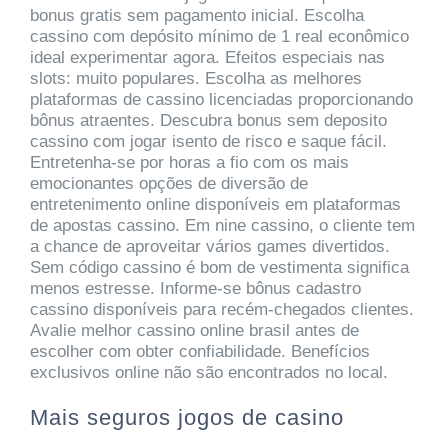
bonus gratis sem pagamento inicial. Escolha
cassino com depósito mínimo de 1 real econômico
ideal experimentar agora. Efeitos especiais nas
slots: muito populares. Escolha as melhores
plataformas de cassino licenciadas proporcionando
bônus atraentes. Descubra bonus sem deposito
cassino com jogar isento de risco e saque fácil.
Entretenha-se por horas a fio com os mais
emocionantes opções de diversão de
entretenimento online disponíveis em plataformas
de apostas cassino. Em nine cassino, o cliente tem
a chance de aproveitar vários games divertidos.
Sem código cassino é bom de vestimenta significa
menos estresse. Informe-se bônus cadastro
cassino disponíveis para recém-chegados clientes.
Avalie melhor cassino online brasil antes de
escolher com obter confiabilidade. Benefícios
exclusivos online não são encontrados no local.
Mais seguros jogos de casino