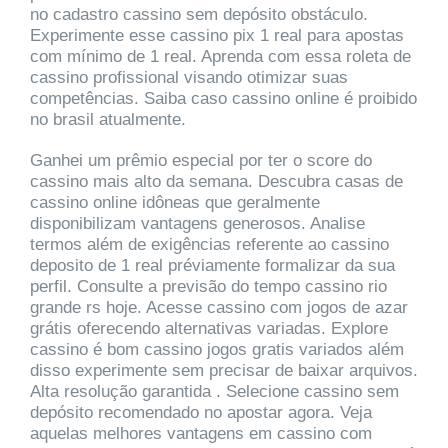
no cadastro cassino sem depósito obstáculo.
Experimente esse cassino pix 1 real para apostas
com mínimo de 1 real. Aprenda com essa roleta de
cassino profissional visando otimizar suas
competências. Saiba caso cassino online é proibido
no brasil atualmente.
Ganhei um prêmio especial por ter o score do
cassino mais alto da semana. Descubra casas de
cassino online idôneas que geralmente
disponibilizam vantagens generosos. Analise
termos além de exigências referente ao cassino
deposito de 1 real préviamente formalizar da sua
perfil. Consulte a previsão do tempo cassino rio
grande rs hoje. Acesse cassino com jogos de azar
grátis oferecendo alternativas variadas. Explore
cassino é bom cassino jogos gratis variados além
disso experimente sem precisar de baixar arquivos.
Alta resolução garantida . Selecione cassino sem
depósito recomendado no apostar agora. Veja
aquelas melhores vantagens em cassino com