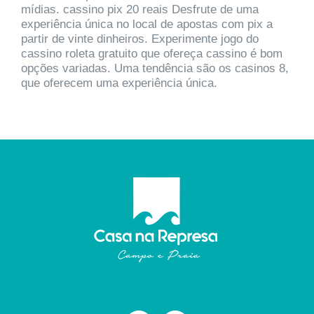
mídias. cassino pix 20 reais Desfrute de uma
experiência única no local de apostas com pix a
partir de vinte dinheiros. Experimente jogo do
cassino roleta gratuito que ofereça cassino é bom
opções variadas. Uma tendência são os casinos 8,
que oferecem uma experiência única.