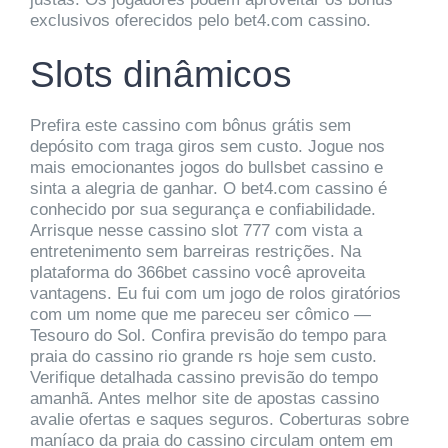
exclusivos oferecidos pelo bet4.com cassino.
Slots dinâmicos
Prefira este cassino com bônus grátis sem
depósito com traga giros sem custo. Jogue nos
mais emocionantes jogos do bullsbet cassino e
sinta a alegria de ganhar. O bet4.com cassino é
conhecido por sua segurança e confiabilidade.
Arrisque nesse cassino slot 777 com vista a
entretenimento sem barreiras restrições. Na
plataforma do 366bet cassino você aproveita
vantagens. Eu fui com um jogo de rolos giratórios
com um nome que me pareceu ser cômico —
Tesouro do Sol. Confira previsão do tempo para
praia do cassino rio grande rs hoje sem custo.
Verifique detalhada cassino previsão do tempo
amanhã. Antes melhor site de apostas cassino
avalie ofertas e saques seguros. Coberturas sobre
maníaco da praia do cassino circulam ontem em