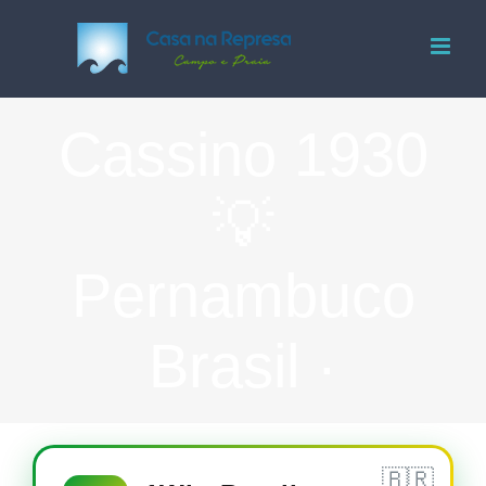
Ir
para
o
conteúdo
Cassino 1930
💡
Pernambuco
Brasil ·
🇧🇷