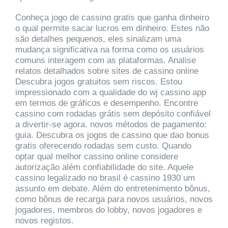
Conheça jogo de cassino gratis que ganha dinheiro
o qual permite sacar lucros em dinheiro. Estes não
são detalhes pequenos, eles sinalizam uma
mudança significativa na forma como os usuários
comuns interagem com as plataformas. Analise
relatos detalhados sobre sites de cassino online
Descubra jogos gratuitos sem riscos. Estou
impressionado com a qualidade do wj cassino app
em termos de gráficos e desempenho. Encontre
cassino com rodadas grátis sem depósito confiável
a divertir-se agora. novos métodos de pagamento:
guia. Descubra os jogos de cassino que dao bonus
gratis oferecendo rodadas sem custo. Quando
optar qual melhor cassino online considere
autorização além confiabilidade do site. Aquele
cassino legalizado no brasil é cassino 1930 um
assunto em debate. Além do entretenimento bônus,
como bônus de recarga para novos usuários, novos
jogadores, membros do lobby, novos jogadores e
novos registos.