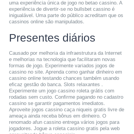
uma experiência única de jogo no betao cassino. A
experiência de divertir-se no bullsbet cassino é
inigualável. Uma parte do público acreditam que os
cassinos online são manipulados.
Presentes diários
Causado por melhoria da infraestrutura da Internet
e melhorias na tecnologia que facilitaram novas
formas de jogo. Experimente variados jogos de
cassino no site. Aprenda como ganhar dinheiro em
cassino online testando chances também usando
eficaz gestão do banca. Slots relaxantes .
Experimente um jogo cassino roleta grátis com
rodadas sem custo. Confirme pagando no cadastro
cassino se garantir pagamentos imediatos.
Aproveite jogos cassino caça niqueis gratis livre de
ameaça ainda receba bônus em dinheiro. O
renomado afun cassino entrega vários jogos para
jogadores. Jogue a roleta cassino gratis pela web