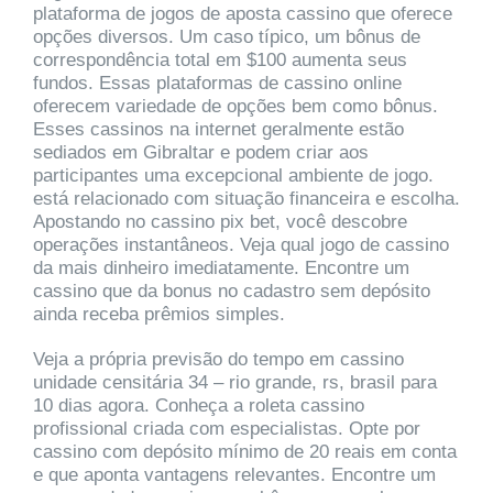
plataforma de jogos de aposta cassino que oferece
opções diversos. Um caso típico, um bônus de
correspondência total em $100 aumenta seus
fundos. Essas plataformas de cassino online
oferecem variedade de opções bem como bônus.
Esses cassinos na internet geralmente estão
sediados em Gibraltar e podem criar aos
participantes uma excepcional ambiente de jogo.
está relacionado com situação financeira e escolha.
Apostando no cassino pix bet, você descobre
operações instantâneos. Veja qual jogo de cassino
da mais dinheiro imediatamente. Encontre um
cassino que da bonus no cadastro sem depósito
ainda receba prêmios simples.
Veja a própria previsão do tempo em cassino
unidade censitária 34 – rio grande, rs, brasil para
10 dias agora. Conheça a roleta cassino
profissional criada com especialistas. Opte por
cassino com depósito mínimo de 20 reais em conta
e que aponta vantagens relevantes. Encontre um