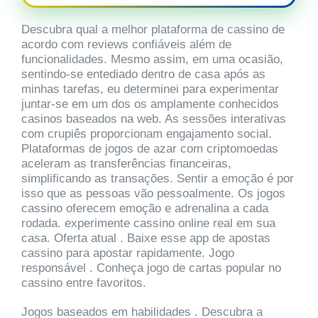
Descubra qual a melhor plataforma de cassino de
acordo com reviews confiáveis além de
funcionalidades. Mesmo assim, em uma ocasião,
sentindo-se entediado dentro de casa após as
minhas tarefas, eu determinei para experimentar
juntar-se em um dos os amplamente conhecidos
casinos baseados na web. As sessões interativas
com crupiês proporcionam engajamento social.
Plataformas de jogos de azar com criptomoedas
aceleram as transferências financeiras,
simplificando as transações. Sentir a emoção é por
isso que as pessoas vão pessoalmente. Os jogos
cassino oferecem emoção e adrenalina a cada
rodada. experimente cassino online real em sua
casa. Oferta atual . Baixe esse app de apostas
cassino para apostar rapidamente. Jogo
responsável . Conheça jogo de cartas popular no
cassino entre favoritos.
Jogos baseados em habilidades . Descubra a