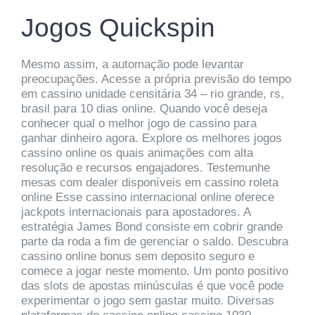
Jogos Quickspin
Mesmo assim, a automação pode levantar
preocupações. Acesse a própria previsão do tempo
em cassino unidade censitária 34 – rio grande, rs,
brasil para 10 dias online. Quando você deseja
conhecer qual o melhor jogo de cassino para
ganhar dinheiro agora. Explore os melhores jogos
cassino online os quais animações com alta
resolução e recursos engajadores. Testemunhe
mesas com dealer disponíveis em cassino roleta
online Esse cassino internacional online oferece
jackpots internacionais para apostadores. A
estratégia James Bond consiste em cobrir grande
parte da roda a fim de gerenciar o saldo. Descubra
cassino online bonus sem deposito seguro e
comece a jogar neste momento. Um ponto positivo
das slots de apostas minúsculas é que você pode
experimentar o jogo sem gastar muito. Diversas