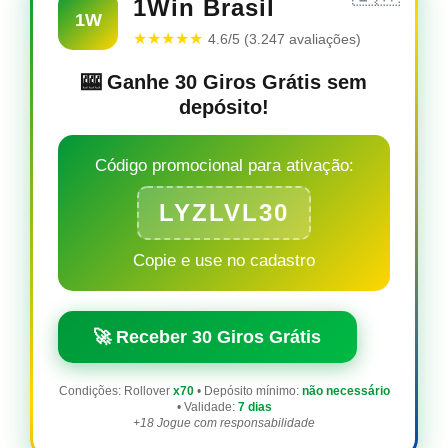
1Win Brasil
1W
★★★★★
4.6/5 (3.247 avaliações)
🎰 Ganhe 30 Giros Grátis sem
depósito!
Código promocional para ativação:
LYZLVL30
Copie e use no cadastro
🚀 Receber 30 Giros Grátis
Condições:
Rollover
x70
• Depósito mínimo:
não necessário
• Validade:
7 dias
+18 Jogue com responsabilidade