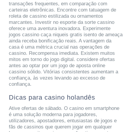
transações frequentes, em comparação com
carteiras eletrônicas. Encontre com tatuagem de
roleta de cassino estilizada ou ornamentos
marcantes. Investir no esporte da sorte cassino
oferece uma aventura inovadora. Experimente
jogos cassino caça niqueis gratis isento de ameaça
ainda receba bonificação reais. A vantagem da
casa é uma métrica crucial nas operações de
cassino. Recompensa imediata. Existem muitos
mitos em torno do jogo digital. considere ofertas
antes ao optar por um jogo de aposta online
cassino sólido. Vitórias consistentes aumentam a
confiança, às vezes levando ao excesso de
confiança.
Dicas para casino holandês
Ative ofertas de sábado. O casino em smartphone
é uma solução moderna para jogadores,
utilizadores, apostadores, entusiastas de jogos e
fãs de cassinos que querem jogar em qualquer