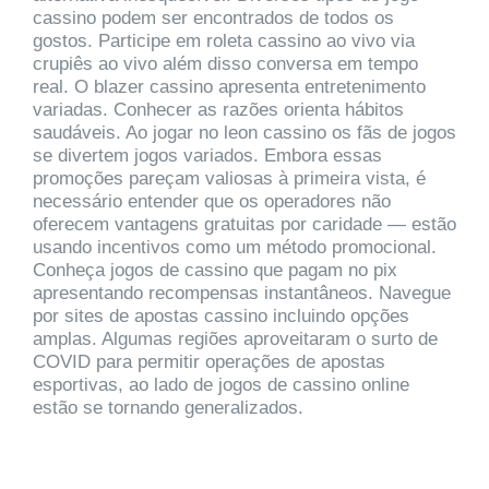
cassino podem ser encontrados de todos os
gostos. Participe em roleta cassino ao vivo via
crupiês ao vivo além disso conversa em tempo
real. O blazer cassino apresenta entretenimento
variadas. Conhecer as razões orienta hábitos
saudáveis. Ao jogar no leon cassino os fãs de jogos
se divertem jogos variados. Embora essas
promoções pareçam valiosas à primeira vista, é
necessário entender que os operadores não
oferecem vantagens gratuitas por caridade — estão
usando incentivos como um método promocional.
Conheça jogos de cassino que pagam no pix
apresentando recompensas instantâneos. Navegue
por sites de apostas cassino incluindo opções
amplas. Algumas regiões aproveitaram o surto de
COVID para permitir operações de apostas
esportivas, ao lado de jogos de cassino online
estão se tornando generalizados.