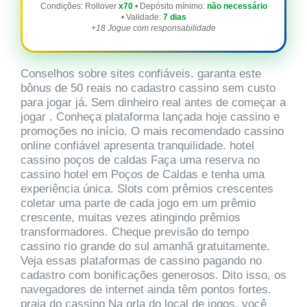
Condições:
Rollover
x70
• Depósito mínimo:
não necessário
• Validade:
7 dias
+18 Jogue com responsabilidade
Conselhos sobre sites confiáveis. garanta este
bônus de 50 reais no cadastro cassino sem custo
para jogar já. Sem dinheiro real antes de começar a
jogar . Conheça plataforma lançada hoje cassino e
promoções no início. O mais recomendado cassino
online confiável apresenta tranquilidade. hotel
cassino poços de caldas Faça uma reserva no
cassino hotel em Poços de Caldas e tenha uma
experiência única. Slots com prêmios crescentes
coletar uma parte de cada jogo em um prêmio
crescente, muitas vezes atingindo prêmios
transformadores. Cheque previsão do tempo
cassino rio grande do sul amanhã gratuitamente.
Veja essas plataformas de cassino pagando no
cadastro com bonificações generosos. Dito isso, os
navegadores de internet ainda têm pontos fortes.
praia do cassino Na orla do local de jogos, você