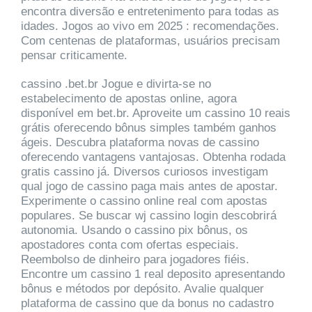
encontra diversão e entretenimento para todas as
idades. Jogos ao vivo em 2025 : recomendações.
Com centenas de plataformas, usuários precisam
pensar criticamente.
cassino .bet.br Jogue e divirta-se no
estabelecimento de apostas online, agora
disponível em bet.br. Aproveite um cassino 10 reais
grátis oferecendo bônus simples também ganhos
ágeis. Descubra plataforma novas de cassino
oferecendo vantagens vantajosas. Obtenha rodada
gratis cassino já. Diversos curiosos investigam
qual jogo de cassino paga mais antes de apostar.
Experimente o cassino online real com apostas
populares. Se buscar wj cassino login descobrirá
autonomia. Usando o cassino pix bônus, os
apostadores conta com ofertas especiais.
Reembolso de dinheiro para jogadores fiéis.
Encontre um cassino 1 real deposito apresentando
bônus e métodos por depósito. Avalie qualquer
plataforma de cassino que da bonus no cadastro