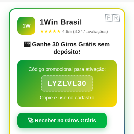
🇧🇷
1Win Brasil
1W
★★★★★
4.6/5 (3.247 avaliações)
🎰 Ganhe 30 Giros Grátis sem
depósito!
Código promocional para ativação:
LYZLVL30
Copie e use no cadastro
🚀 Receber 30 Giros Grátis