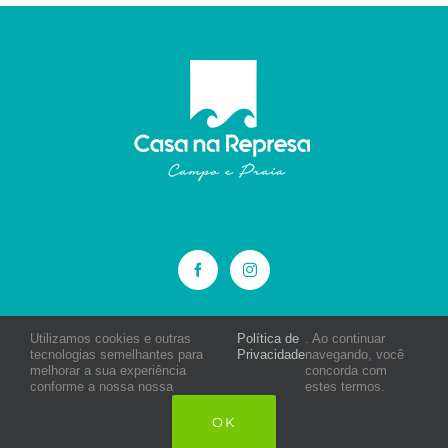
Utilizamos cookies e outras
Política de
. Ao continuar
tecnologias semelhantes para
Privacidade
navegando, você
melhorar a sua experiência
concorda com
conforme a nossa nossa
estes termos.
Casa Na Represa - Creci 190072 |
© Copyright
2017-
2026 |
OK
Todos os Direitos Reservados | Desenvolvido por
DW