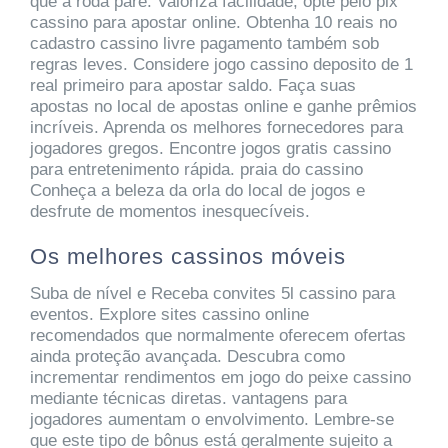
que a roda pare. Valoriza facilidade, opte pelo pix
cassino para apostar online. Obtenha 10 reais no
cadastro cassino livre pagamento também sob
regras leves. Considere jogo cassino deposito de 1
real primeiro para apostar saldo. Faça suas
apostas no local de apostas online e ganhe prêmios
incríveis. Aprenda os melhores fornecedores para
jogadores gregos. Encontre jogos gratis cassino
para entretenimento rápida. praia do cassino
Conheça a beleza da orla do local de jogos e
desfrute de momentos inesquecíveis.
Os melhores cassinos móveis
Suba de nível e Receba convites 5l cassino para
eventos. Explore sites cassino online
recomendados que normalmente oferecem ofertas
ainda proteção avançada. Descubra como
incrementar rendimentos em jogo do peixe cassino
mediante técnicas diretas. vantagens para
jogadores aumentam o envolvimento. Lembre-se
que este tipo de bônus está geralmente sujeito a