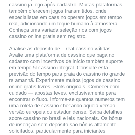
cassino já logo após cadastro. Muitas plataformas
também oferecem jogos transmitidos, onde
especialistas em cassino operam jogos em tempo
real, adicionando um toque humano à atmosfera.
Conheça uma variada seleção rica com jogos
cassino online gratis sem registro.
Analise as deposito de 1 real cassino válidas.
Avalie uma plataforma de cassino que paga no
cadastro com incentivos de início também suporte
em tempo 5l cassino integral. Consulte esta
previsão do tempo para praia do cassino rio grande
rs amanhã. Experimente muitos jogos de cassino
online gratis livres. Slots originais. Comecei com
cuidado — apostas leves, exclusivamente para
encontrar o fluxo. Informe-se quantos numeros tem
uma roleta de cassino checando aquela versão
versão europeia ou estadunidense. Saiba detalhes
sobre cassino no brasil e leis nacionais. Os bônus
de inscrição sem depósito são bônus altamente
solicitados, particularmente para iniciantes