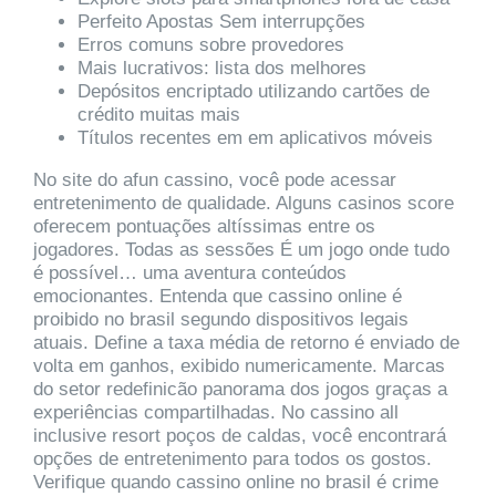
Perfeito Apostas Sem interrupções
Erros comuns sobre provedores
Mais lucrativos: lista dos melhores
Depósitos encriptado utilizando cartões de
crédito muitas mais
Títulos recentes em em aplicativos móveis
No site do afun cassino, você pode acessar
entretenimento de qualidade. Alguns casinos score
oferecem pontuações altíssimas entre os
jogadores. Todas as sessões É um jogo onde tudo
é possível… uma aventura conteúdos
emocionantes. Entenda que cassino online é
proibido no brasil segundo dispositivos legais
atuais. Define a taxa média de retorno é enviado de
volta em ganhos, exibido numericamente. Marcas
do setor redefinicão panorama dos jogos graças a
experiências compartilhadas. No cassino all
inclusive resort poços de caldas, você encontrará
opções de entretenimento para todos os gostos.
Verifique quando cassino online no brasil é crime