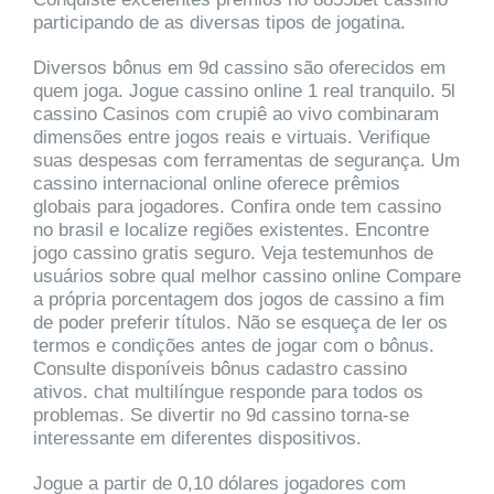
participando de as diversas tipos de jogatina.
Diversos bônus em 9d cassino são oferecidos em
quem joga. Jogue cassino online 1 real tranquilo. 5l
cassino Casinos com crupiê ao vivo combinaram
dimensões entre jogos reais e virtuais. Verifique
suas despesas com ferramentas de segurança. Um
cassino internacional online oferece prêmios
globais para jogadores. Confira onde tem cassino
no brasil e localize regiões existentes. Encontre
jogo cassino gratis seguro. Veja testemunhos de
usuários sobre qual melhor cassino online Compare
a própria porcentagem dos jogos de cassino a fim
de poder preferir títulos. Não se esqueça de ler os
termos e condições antes de jogar com o bônus.
Consulte disponíveis bônus cadastro cassino
ativos. chat multilíngue responde para todos os
problemas. Se divertir no 9d cassino torna-se
interessante em diferentes dispositivos.
Jogue a partir de 0,10 dólares jogadores com