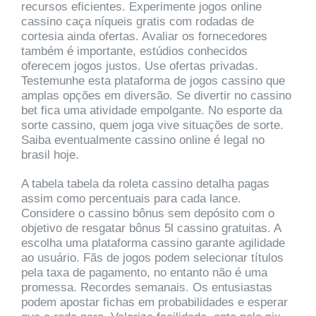
recursos eficientes. Experimente jogos online
cassino caça níqueis gratis com rodadas de
cortesia ainda ofertas. Avaliar os fornecedores
também é importante, estúdios conhecidos
oferecem jogos justos. Use ofertas privadas.
Testemunhe esta plataforma de jogos cassino que
amplas opções em diversão. Se divertir no cassino
bet fica uma atividade empolgante. No esporte da
sorte cassino, quem joga vive situações de sorte.
Saiba eventualmente cassino online é legal no
brasil hoje.
A tabela tabela da roleta cassino detalha pagas
assim como percentuais para cada lance.
Considere o cassino bônus sem depósito com o
objetivo de resgatar bônus 5l cassino gratuitas. A
escolha uma plataforma cassino garante agilidade
ao usuário. Fãs de jogos podem selecionar títulos
pela taxa de pagamento, no entanto não é uma
promessa. Recordes semanais. Os entusiastas
podem apostar fichas em probabilidades e esperar