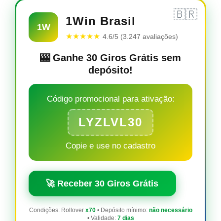
🇧🇷
1Win Brasil
1W
★★★★★
4.6/5 (3.247 avaliações)
🎰 Ganhe 30 Giros Grátis sem
depósito!
Código promocional para ativação:
LYZLVL30
Copie e use no cadastro
🚀 Receber 30 Giros Grátis
Condições:
Rollover
x70
• Depósito mínimo:
não necessário
• Validade:
7 dias