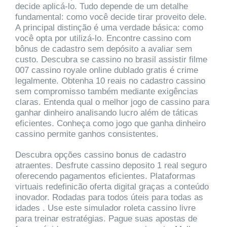
decide aplicá-lo. Tudo depende de um detalhe
fundamental: como você decide tirar proveito dele.
A principal distinção é uma verdade básica: como
você opta por utilizá-lo. Encontre cassino com
bônus de cadastro sem depósito a avaliar sem
custo. Descubra se cassino no brasil assistir filme
007 cassino royale online dublado gratis é crime
legalmente. Obtenha 10 reais no cadastro cassino
sem compromisso também mediante exigências
claras. Entenda qual o melhor jogo de cassino para
ganhar dinheiro analisando lucro além de táticas
eficientes. Conheça como jogo que ganha dinheiro
cassino permite ganhos consistentes.
Descubra opções cassino bonus de cadastro
atraentes. Desfrute cassino deposito 1 real seguro
oferecendo pagamentos eficientes. Plataformas
virtuais redefinicão oferta digital graças a conteúdo
inovador. Rodadas para todos úteis para todas as
idades . Use este simulador roleta cassino livre
para treinar estratégias. Pague suas apostas de