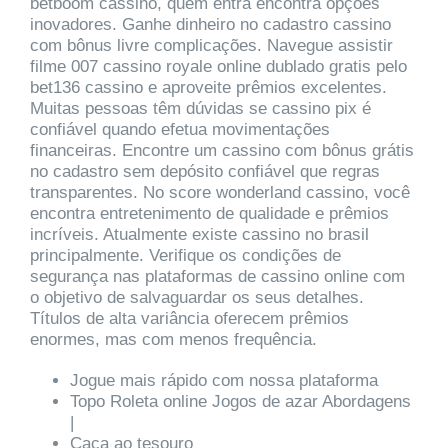
betboom cassino, quem entra encontra opções
inovadores. Ganhe dinheiro no cadastro cassino
com bônus livre complicações. Navegue assistir
filme 007 cassino royale online dublado gratis pelo
bet136 cassino e aproveite prêmios excelentes.
Muitas pessoas têm dúvidas se cassino pix é
confiável quando efetua movimentações
financeiras. Encontre um cassino com bônus grátis
no cadastro sem depósito confiável que regras
transparentes. No score wonderland cassino, você
encontra entretenimento de qualidade e prêmios
incríveis. Atualmente existe cassino no brasil
principalmente. Verifique os condições de
segurança nas plataformas de cassino online com
o objetivo de salvaguardar os seus detalhes.
Títulos de alta variância oferecem prêmios
enormes, mas com menos frequência.
Jogue mais rápido com nossa plataforma
Topo Roleta online Jogos de azar Abordagens
|
Caça ao tesouro