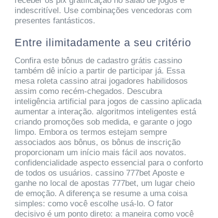
receber os pix gratificação no salão de jogos é
indescritível. Use combinações vencedoras com
presentes fantásticos.
Entre ilimitadamente a seu critério
Confira este bônus de cadastro grátis cassino
também dê início a partir de participar já. Essa
mesa roleta cassino atrai jogadores habilidosos
assim como recém-chegados. Descubra
inteligência artificial para jogos de cassino aplicada
aumentar a interação. algoritmos inteligentes está
criando promoções sob medida, e garante o jogo
limpo. Embora os termos estejam sempre
associados aos bônus, os bônus de inscrição
proporcionam um início mais fácil aos novatos.
confidencialidade aspecto essencial para o conforto
de todos os usuários. cassino 777bet Aposte e
ganhe no local de apostas 777bet, um lugar cheio
de emoção. A diferença se resume a uma coisa
simples: como você escolhe usá-lo. O fator
decisivo é um ponto direto: a maneira como você