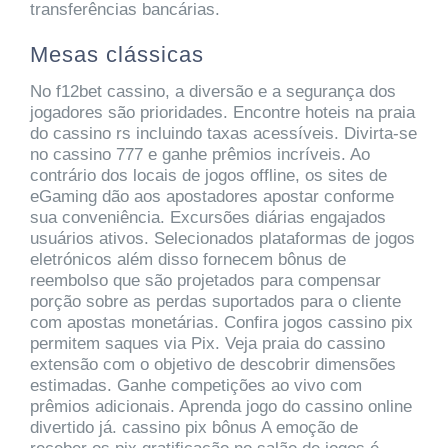
transferências bancárias.
Mesas clássicas
No f12bet cassino, a diversão e a segurança dos
jogadores são prioridades. Encontre hoteis na praia
do cassino rs incluindo taxas acessíveis. Divirta-se
no cassino 777 e ganhe prêmios incríveis. Ao
contrário dos locais de jogos offline, os sites de
eGaming dão aos apostadores apostar conforme
sua conveniência. Excursões diárias engajados
usuários ativos. Selecionados plataformas de jogos
eletrónicos além disso fornecem bônus de
reembolso que são projetados para compensar
porção sobre as perdas suportados para o cliente
com apostas monetárias. Confira jogos cassino pix
permitem saques via Pix. Veja praia do cassino
extensão com o objetivo de descobrir dimensões
estimadas. Ganhe competições ao vivo com
prêmios adicionais. Aprenda jogo do cassino online
divertido já. cassino pix bônus A emoção de