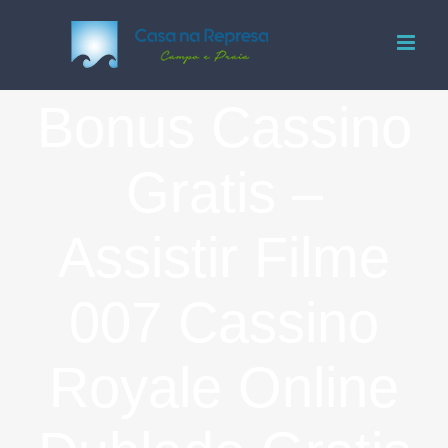
Ir
para
o
conteúdo
Bonus Cassino
Gratis –
Assistir Filme
007 Cassino
Royale Online