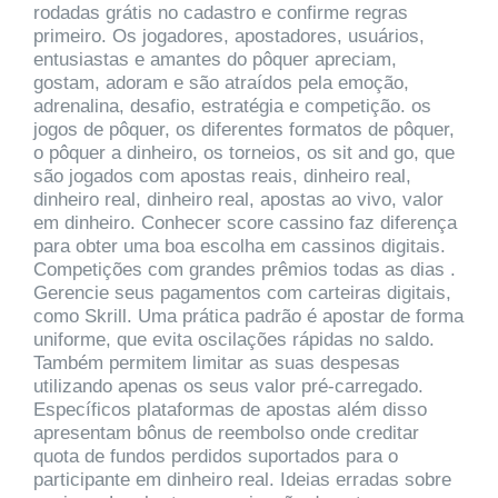
rodadas grátis no cadastro e confirme regras
primeiro. Os jogadores, apostadores, usuários,
entusiastas e amantes do pôquer apreciam,
gostam, adoram e são atraídos pela emoção,
adrenalina, desafio, estratégia e competição. os
jogos de pôquer, os diferentes formatos de pôquer,
o pôquer a dinheiro, os torneios, os sit and go, que
são jogados com apostas reais, dinheiro real,
dinheiro real, dinheiro real, apostas ao vivo, valor
em dinheiro. Conhecer score cassino faz diferença
para obter uma boa escolha em cassinos digitais.
Competições com grandes prêmios todas as dias .
Gerencie seus pagamentos com carteiras digitais,
como Skrill. Uma prática padrão é apostar de forma
uniforme, que evita oscilações rápidas no saldo.
Também permitem limitar as suas despesas
utilizando apenas os seus valor pré-carregado.
Específicos plataformas de apostas além disso
apresentam bônus de reembolso onde creditar
quota de fundos perdidos suportados para o
participante em dinheiro real. Ideias erradas sobre