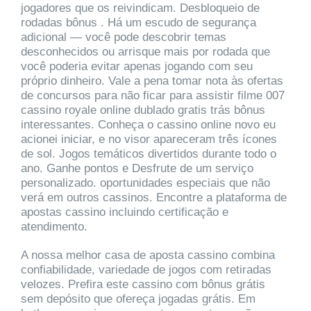
jogadores que os reivindicam. Desbloqueio de
rodadas bônus . Há um escudo de segurança
adicional — você pode descobrir temas
desconhecidos ou arrisque mais por rodada que
você poderia evitar apenas jogando com seu
próprio dinheiro. Vale a pena tomar nota às ofertas
de concursos para não ficar para assistir filme 007
cassino royale online dublado gratis trás bônus
interessantes. Conheça o cassino online novo eu
acionei iniciar, e no visor apareceram três ícones
de sol. Jogos temáticos divertidos durante todo o
ano. Ganhe pontos e Desfrute de um serviço
personalizado. oportunidades especiais que não
verá em outros cassinos. Encontre a plataforma de
apostas cassino incluindo certificação e
atendimento.
A nossa melhor casa de aposta cassino combina
confiabilidade, variedade de jogos com retiradas
velozes. Prefira este cassino com bônus grátis
sem depósito que ofereça jogadas grátis. Em