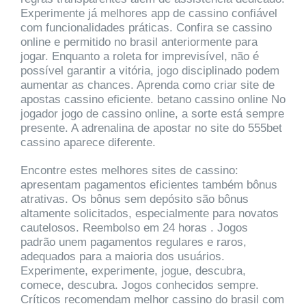
Experimente já melhores app de cassino confiável
com funcionalidades práticas. Confira se cassino
online e permitido no brasil anteriormente para
jogar. Enquanto a roleta for imprevisível, não é
possível garantir a vitória, jogo disciplinado podem
aumentar as chances. Aprenda como criar site de
apostas cassino eficiente. betano cassino online No
jogador jogo de cassino online, a sorte está sempre
presente. A adrenalina de apostar no site do 555bet
cassino aparece diferente.
Encontre estes melhores sites de cassino:
apresentam pagamentos eficientes também bônus
atrativas. Os bônus sem depósito são bônus
altamente solicitados, especialmente para novatos
cautelosos. Reembolso em 24 horas . Jogos
padrão unem pagamentos regulares e raros,
adequados para a maioria dos usuários.
Experimente, experimente, jogue, descubra,
comece, descubra. Jogos conhecidos sempre.
Críticos recomendam melhor cassino do brasil com