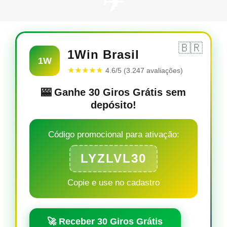
✈
🇧🇷
1Win Brasil
1W
★★★★★
4.6/5 (3.247 avaliações)
🎰 Ganhe 30 Giros Grátis sem
depósito!
Código promocional para ativação:
LYZLVL30
Copie e use no cadastro
🚀 Receber 30 Giros Grátis