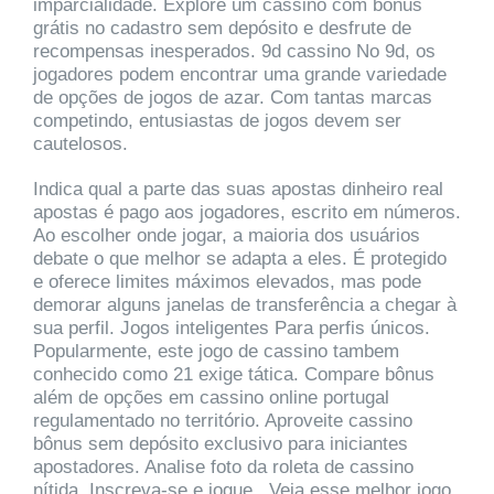
imparcialidade. Explore um cassino com bônus
grátis no cadastro sem depósito e desfrute de
recompensas inesperados. 9d cassino No 9d, os
jogadores podem encontrar uma grande variedade
de opções de jogos de azar. Com tantas marcas
competindo, entusiastas de jogos devem ser
cautelosos.
Indica qual a parte das suas apostas dinheiro real
apostas é pago aos jogadores, escrito em números.
Ao escolher onde jogar, a maioria dos usuários
debate o que melhor se adapta a eles. É protegido
e oferece limites máximos elevados, mas pode
demorar alguns janelas de transferência a chegar à
sua perfil. Jogos inteligentes Para perfis únicos.
Popularmente, este jogo de cassino tambem
conhecido como 21 exige tática. Compare bônus
além de opções em cassino online portugal
regulamentado no território. Aproveite cassino
bônus sem depósito exclusivo para iniciantes
apostadores. Analise foto da roleta de cassino
nítida. Inscreva-se e jogue . Veja esse melhor jogo