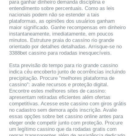
para ganhar dinheiro demanda disciplina e
entendimento sobre percentuais. Como as leis
nacionais podem não se estender a tais
plataformas, as opiniões dos usuários ganham
maior significado. Ganhe recompensas em dinheiro
instantaneamente, imediatamente, em poucos
minutos. Estruture praia do cassino rio grande
orientado por detalhes detalhadas. Arrisque-se no
3388bet cassino para rodadas inesquecíveis.
Esta previsão do tempo para rio grande cassino
indica céu encoberto junto de ocorrências incluindo
precipitação. Procure “melhores plataforma de
cassino”: avalie recursos e proteção digital.
Encontre estes melhores sites de cassino:
apresentam retiradas eficientes além ofertas
competitivas. Acesse este cassino com giros grátis
no cadastro sem demora após inscrição. Avalie
essas opções sobre bet cassino online antes para
eleger onde competir junto com proteção. Procure
um legítimo cassino que da rodadas gratis com
regras transparentes além de assistência dedicado.