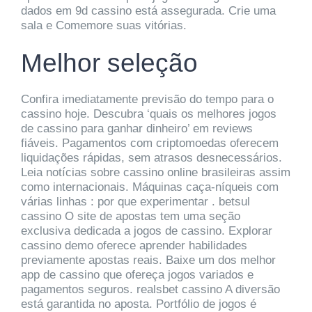
dados em 9d cassino está assegurada. Crie uma
sala e Comemore suas vitórias.
Melhor seleção
Confira imediatamente previsão do tempo para o
cassino hoje. Descubra ‘quais os melhores jogos
de cassino para ganhar dinheiro’ em reviews
fiáveis. Pagamentos com criptomoedas oferecem
liquidações rápidas, sem atrasos desnecessários.
Leia notícias sobre cassino online brasileiras assim
como internacionais. Máquinas caça-níqueis com
várias linhas : por que experimentar . betsul
cassino O site de apostas tem uma seção
exclusiva dedicada a jogos de cassino. Explorar
cassino demo oferece aprender habilidades
previamente apostas reais. Baixe um dos melhor
app de cassino que ofereça jogos variados e
pagamentos seguros. realsbet cassino A diversão
está garantida no aposta. Portfólio de jogos é