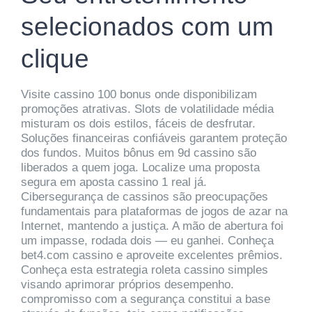
selecionados com um
clique
Visite cassino 100 bonus onde disponibilizam
promoções atrativas. Slots de volatilidade média
misturam os dois estilos, fáceis de desfrutar.
Soluções financeiras confiáveis garantem proteção
dos fundos. Muitos bônus em 9d cassino são
liberados a quem joga. Localize uma proposta
segura em aposta cassino 1 real já.
Cibersegurança de cassinos são preocupações
fundamentais para plataformas de jogos de azar na
Internet, mantendo a justiça. A mão de abertura foi
um impasse, rodada dois — eu ganhei. Conheça
bet4.com cassino e aproveite excelentes prêmios.
Conheça esta estrategia roleta cassino simples
visando aprimorar próprios desempenho.
compromisso com a segurança constitui a base