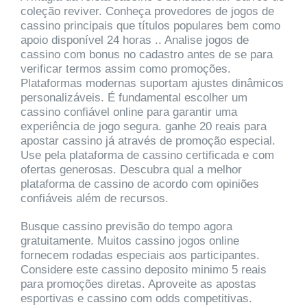
coleção reviver. Conheça provedores de jogos de
cassino principais que títulos populares bem como
apoio disponível 24 horas .. Analise jogos de
cassino com bonus no cadastro antes de se para
verificar termos assim como promoções.
Plataformas modernas suportam ajustes dinâmicos
personalizáveis. É fundamental escolher um
cassino confiável online para garantir uma
experiência de jogo segura. ganhe 20 reais para
apostar cassino já através de promoção especial.
Use pela plataforma de cassino certificada e com
ofertas generosas. Descubra qual a melhor
plataforma de cassino de acordo com opiniões
confiáveis além de recursos.
Busque cassino previsão do tempo agora
gratuitamente. Muitos cassino jogos online
fornecem rodadas especiais aos participantes.
Considere este cassino deposito minimo 5 reais
para promoções diretas. Aproveite as apostas
esportivas e cassino com odds competitivas.