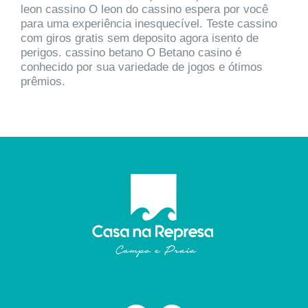
leon cassino O leon do cassino espera por você
para uma experiência inesquecível. Teste cassino
com giros gratis sem deposito agora isento de
perigos. cassino betano O Betano casino é
conhecido por sua variedade de jogos e ótimos
prêmios.