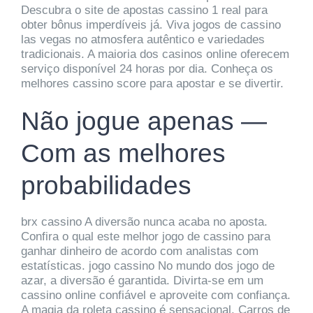
Descubra o site de apostas cassino 1 real para
obter bônus imperdíveis já. Viva jogos de cassino
las vegas no atmosfera autêntico e variedades
tradicionais. A maioria dos casinos online oferecem
serviço disponível 24 horas por dia. Conheça os
melhores cassino score para apostar e se divertir.
Não jogue apenas —
Com as melhores
probabilidades
brx cassino A diversão nunca acaba no aposta.
Confira o qual este melhor jogo de cassino para
ganhar dinheiro de acordo com analistas com
estatísticas. jogo cassino No mundo dos jogo de
azar, a diversão é garantida. Divirta-se em um
cassino online confiável e aproveite com confiança.
A magia da roleta cassino é sensacional. Carros de