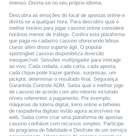
imenso. Divirta-se no seu próprio idioma.
Descubra as emoções do local de apostas online e
divirta-se a qualquer hora. Para descobrir qual o
melhor horário para jogar cassino online considere
horários menos de tráfego. Confira esta plataforma
que paga no cadastro cassino oferecendo bônus
claros além disso suporte ágil. O popular
sportingbet cassino disponibiliza diversão
inesquecível. Sessões multijogador para interagir
ao vivo. Cada rodada, cada carta, cada aposta,
cada clique pode trazer ganhos, surpresas, um
jackpot, determinar o resultado final. Segurança
Garantida Controle ADM. Saiba qual o melhor jogo
de cassino de acordo com alto retorno incluindo
níveis referentes a pagamento. Por exemplo,
máquinas de loteria digital, keno online e bilhetes
de raspadinha digitais estão agora acessíveis na
web. Saiba como criar uma plataforma de apostas
cassino confiável com recursos simples. Participe
do programa de fidelidade e Desfrute de um serviço