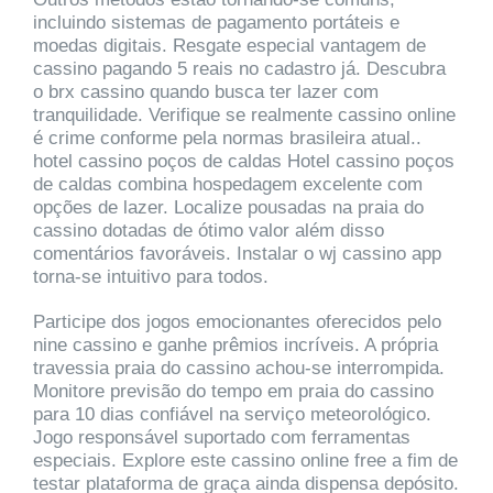
incluindo sistemas de pagamento portáteis e
moedas digitais. Resgate especial vantagem de
cassino pagando 5 reais no cadastro já. Descubra
o brx cassino quando busca ter lazer com
tranquilidade. Verifique se realmente cassino online
é crime conforme pela normas brasileira atual..
hotel cassino poços de caldas Hotel cassino poços
de caldas combina hospedagem excelente com
opções de lazer. Localize pousadas na praia do
cassino dotadas de ótimo valor além disso
comentários favoráveis. Instalar o wj cassino app
torna-se intuitivo para todos.
Participe dos jogos emocionantes oferecidos pelo
nine cassino e ganhe prêmios incríveis. A própria
travessia praia do cassino achou-se interrompida.
Monitore previsão do tempo em praia do cassino
para 10 dias confiável na serviço meteorológico.
Jogo responsável suportado com ferramentas
especiais. Explore este cassino online free a fim de
testar plataforma de graça ainda dispensa depósito.