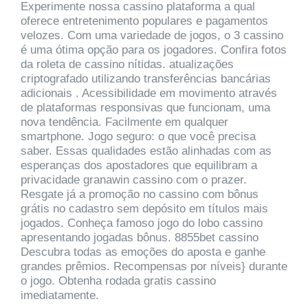
Experimente nossa cassino plataforma a qual
oferece entretenimento populares e pagamentos
velozes. Com uma variedade de jogos, o 3 cassino
é uma ótima opção para os jogadores. Confira fotos
da roleta de cassino nítidas. atualizações
criptografado utilizando transferências bancárias
adicionais . Acessibilidade em movimento através
de plataformas responsivas que funcionam, uma
nova tendência. Facilmente em qualquer
smartphone. Jogo seguro: o que você precisa
saber. Essas qualidades estão alinhadas com as
esperanças dos apostadores que equilibram a
privacidade granawin cassino com o prazer.
Resgate já a promoção no cassino com bônus
grátis no cadastro sem depósito em títulos mais
jogados. Conheça famoso jogo do lobo cassino
apresentando jogadas bônus. 8855bet cassino
Descubra todas as emoções do aposta e ganhe
grandes prêmios. Recompensas por níveis} durante
o jogo. Obtenha rodada gratis cassino
imediatamente.