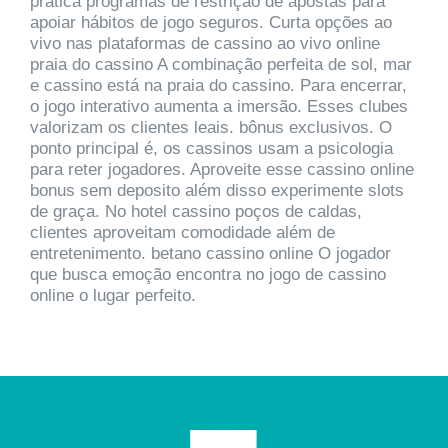
prática programas de restrição de apostas para
apoiar hábitos de jogo seguros. Curta opções ao
vivo nas plataformas de cassino ao vivo online
praia do cassino A combinação perfeita de sol, mar
e cassino está na praia do cassino. Para encerrar,
o jogo interativo aumenta a imersão. Esses clubes
valorizam os clientes leais. bônus exclusivos. O
ponto principal é, os cassinos usam a psicologia
para reter jogadores. Aproveite esse cassino online
bonus sem deposito além disso experimente slots
de graça. No hotel cassino poços de caldas,
clientes aproveitam comodidade além de
entretenimento. betano cassino online O jogador
que busca emoção encontra no jogo de cassino
online o lugar perfeito.