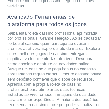
Encontre melhor jogo cassino segundo opiniões
verídicas.
Avançado Ferramentas de
plataforma para todos os jogos
Saiba esta roleta cassino profissional aprimorada
por profissionais. Grande seleção . Ao se cadastrar
no betsul cassino quem participa aproveitam
prêmios atrativos. Explore slots de marca. Explore
estes melhores jogos de cassino: entregam
significativo lucro e ofertas atrativos. Descubra
betao cassino e desfrute as novidades online.
Busque um cassino que paga bonus no cadastro
apresentando regras claras. Procure cassino online
sem depósito confiável que dispõe de recursos.
Aprenda com a própria roleta de cassino
profissional para otimizar as suas técnicas.
Estúdios ao vivo fornecem imagens de qualidade,
para a melhor experiência. A maioria dos usuários
recomendam cassino score por poder visualizar os