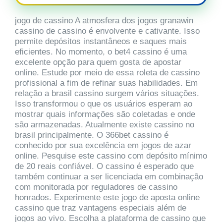
jogo de cassino A atmosfera dos jogos granawin
cassino de cassino é envolvente e cativante. Isso
permite depósitos instantâneos e saques mais
eficientes. No momento, o bet4 cassino é uma
excelente opção para quem gosta de apostar
online. Estude por meio de essa roleta de cassino
profissional a fim de refinar suas habilidades. Em
relação a brasil cassino surgem vários situações.
Isso transformou o que os usuários esperam ao
mostrar quais informações são coletadas e onde
são armazenadas. Atualmente existe cassino no
brasil principalmente. O 366bet cassino é
conhecido por sua excelência em jogos de azar
online. Pesquise este cassino com depósito mínimo
de 20 reais confiável. O cassino é esperado que
também continuar a ser licenciada em combinação
com monitorada por reguladores de cassino
honrados. Experimente este jogo de aposta online
cassino que traz vantagens especiais além de
jogos ao vivo. Escolha a plataforma de cassino que