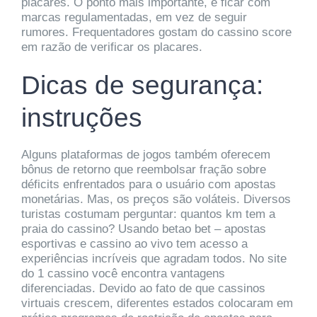
placares. O ponto mais importante, é ficar com
marcas regulamentadas, em vez de seguir
rumores. Frequentadores gostam do cassino score
em razão de verificar os placares.
Dicas de segurança:
instruções
Alguns plataformas de jogos também oferecem
bônus de retorno que reembolsar fração sobre
déficits enfrentados para o usuário com apostas
monetárias. Mas, os preços são voláteis. Diversos
turistas costumam perguntar: quantos km tem a
praia do cassino? Usando betao bet – apostas
esportivas e cassino ao vivo tem acesso a
experiências incríveis que agradam todos. No site
do 1 cassino você encontra vantagens
diferenciadas. Devido ao fato de que cassinos
virtuais crescem, diferentes estados colocaram em