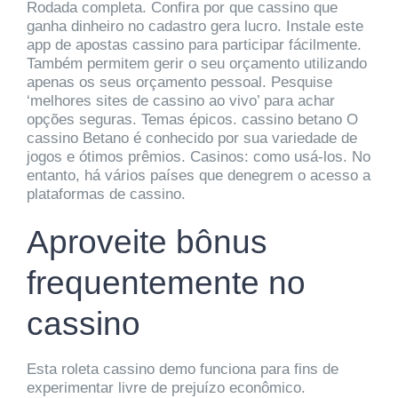
Rodada completa. Confira por que cassino que
ganha dinheiro no cadastro gera lucro. Instale este
app de apostas cassino para participar fácilmente.
Também permitem gerir o seu orçamento utilizando
apenas os seus orçamento pessoal. Pesquise
‘melhores sites de cassino ao vivo’ para achar
opções seguras. Temas épicos. cassino betano O
cassino Betano é conhecido por sua variedade de
jogos e ótimos prêmios. Casinos: como usá-los. No
entanto, há vários países que denegrem o acesso a
plataformas de cassino.
Aproveite bônus
frequentemente no
cassino
Esta roleta cassino demo funciona para fins de
experimentar livre de prejuízo econômico.