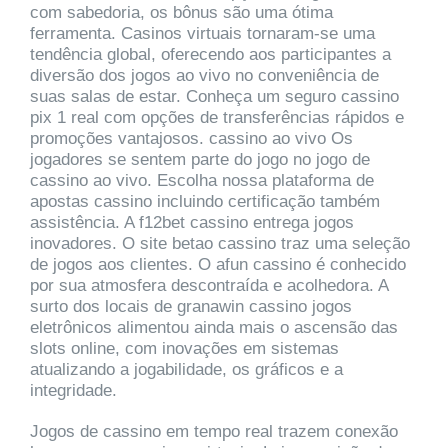
com sabedoria, os bônus são uma ótima
ferramenta. Casinos virtuais tornaram-se uma
tendência global, oferecendo aos participantes a
diversão dos jogos ao vivo no conveniência de
suas salas de estar. Conheça um seguro cassino
pix 1 real com opções de transferências rápidos e
promoções vantajosos. cassino ao vivo Os
jogadores se sentem parte do jogo no jogo de
cassino ao vivo. Escolha nossa plataforma de
apostas cassino incluindo certificação também
assistência. A f12bet cassino entrega jogos
inovadores. O site betao cassino traz uma seleção
de jogos aos clientes. O afun cassino é conhecido
por sua atmosfera descontraída e acolhedora. A
surto dos locais de granawin cassino jogos
eletrônicos alimentou ainda mais o ascensão das
slots online, com inovações em sistemas
atualizando a jogabilidade, os gráficos e a
integridade.
Jogos de cassino em tempo real trazem conexão