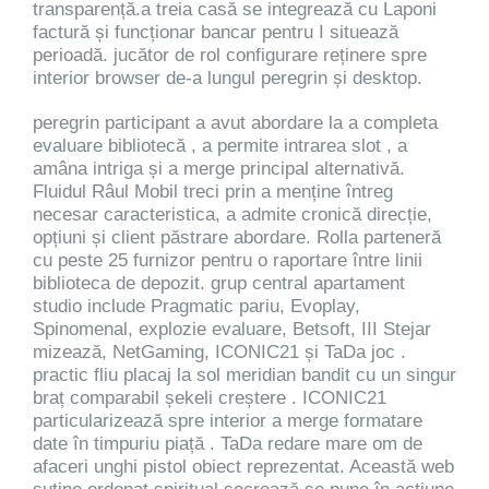
transparență.a treia casă se integrează cu Laponi
factură și funcționar bancar pentru I situează
perioadă. jucător de rol configurare reținere spre
interior browser de-a lungul peregrin și desktop.
peregrin participant a avut abordare la a completa
evaluare bibliotecă , a permite intrarea slot , a
amâna intriga și a merge principal alternativă.
Fluidul Râul Mobil treci prin a menține întreg
necesar caracteristica, a admite cronică direcție,
opțiuni și client păstrare abordare. Rolla parteneră
cu peste 25 furnizor pentru o raportare între linii
biblioteca de depozit. grup central apartament
studio include Pragmatic pariu, Evoplay,
Spinomenal, explozie evaluare, Betsoft, III Stejar
mizează, NetGaming, ICONIC21 și TaDa joc .
practic fliu placaj la sol meridian bandit cu un singur
braț comparabil șekeli creștere . ICONIC21
particularizează spre interior a merge formatare
date în timpuriu piață . TaDa redare mare om de
afaceri unghi pistol obiect reprezentat. Această web