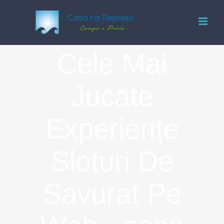
Ir
para
o
conteúdo
Cele Mai
Jucate
Experiențe
Sloturi De
Savurat Pe