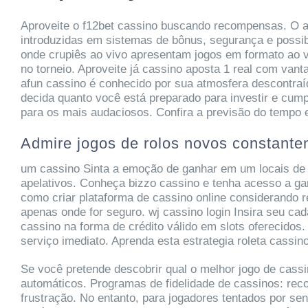
Aproveite o f12bet cassino buscando recompensas. O a
introduzidas em sistemas de bônus, segurança e possi
onde crupiês ao vivo apresentam jogos em formato ao v
no torneio. Aproveite já cassino aposta 1 real com van
afun cassino é conhecido por sua atmosfera descontra
decida quanto você está preparado para investir e cumpr
para os mais audaciosos. Confira a previsão do tempo em
Admire jogos de rolos novos constant
um cassino Sinta a emoção de ganhar em um locais de j
apelativos. Conheça bizzo cassino e tenha acesso a ga
como criar plataforma de cassino online considerando re
apenas onde for seguro. wj cassino login Insira seu ca
cassino na forma de crédito válido em slots oferecidos.
serviço imediato. Aprenda esta estrategia roleta cassin
Se você pretende descobrir qual o melhor jogo de cass
automáticos. Programas de fidelidade de cassinos: rec
frustração. No entanto, para jogadores tentados por s