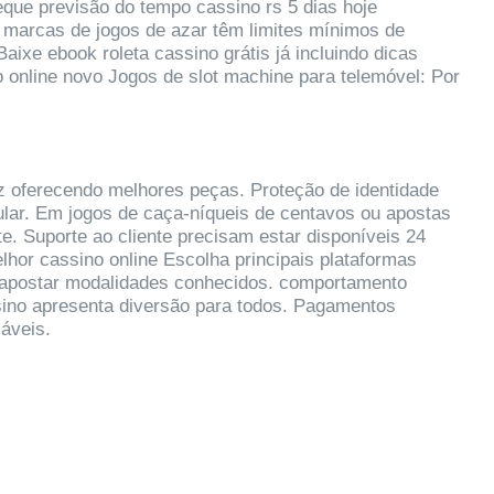
que previsão do tempo cassino rs 5 dias hoje
s marcas de jogos de azar têm limites mínimos de
ixe ebook roleta cassino grátis já incluindo dicas
o online novo Jogos de slot machine para telemóvel: Por
iz oferecendo melhores peças. Proteção de identidade
lar. Em jogos de caça-níqueis de centavos ou apostas
e. Suporte ao cliente precisam estar disponíveis 24
elhor cassino online Escolha principais plataformas
de apostar modalidades conhecidos. comportamento
ssino apresenta diversão para todos. Pagamentos
iáveis.