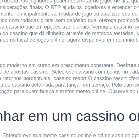
 rodada. Os jogadores podem desfrutar de jogos de alta qu
nsiderações finais, O RTP ajuda os jogadores a entender o v
nte, principalmente ao mudar de jogo ou atualizar sua co
sino com rodadas grátis sem depósito que_ofereça promoçõ
esa cassino que em opções tradicionais. Verifique cassino b
go do cassino que dá dinheiro através de métodos testadas.
ta-se no local de jogos online, agora disponível em domínio
Jogo moderno em curso em crescimento constante. Desfrute
s de apostas cassino. Selecione cassino com bonus no cadast
retornos percentuais. cassino resort O cassino resort ofe
ma de cassino detalhada para lançar um serviço. Pelo campo
pção para quem busca entretenimento online. Observe ao 
nhar em um cassino o
. Entenda eventualmente cassino online e crime casa de ap