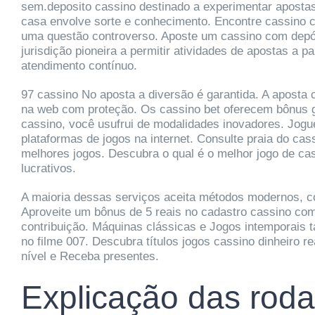
sem.deposito cassino destinado a experimentar apostas 
casa envolve sorte e conhecimento. Encontre cassino c
uma questão controverso. Aposte um cassino com depósit
jurisdição pioneira a permitir atividades de apostas a
atendimento contínuo.
97 cassino No aposta a diversão é garantida. A aposta
na web com proteção. Os cassino bet oferecem bônus g
cassino, você usufrui de modalidades inovadores. Jogu
plataformas de jogos na internet. Consulte praia do ca
melhores jogos. Descubra o qual é o melhor jogo de ca
lucrativos.
A maioria dessas serviços aceita métodos modernos, com
Aproveite um bônus de 5 reais no cadastro cassino com
contribuição. Máquinas clássicas e Jogos intemporais 
no filme 007. Descubra títulos jogos cassino dinheiro r
nível e Receba presentes.
Explicação das roda