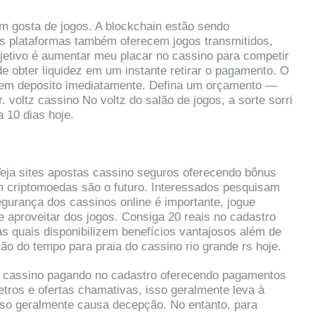
m gosta de jogos. A blockchain estão sendo
s plataformas também oferecem jogos transmitidos,
jetivo é aumentar meu placar no cassino para competir
e obter liquidez em um instante retirar o pagamento. O
 sem deposito imediatamente. Defina um orçamento —
 voltz cassino No voltz do salão de jogos, a sorte sorri
 10 dias hoje.
Veja sites apostas cassino seguros oferecendo bônus
am criptomoedas são o futuro. Interessados pesquisam
segurança dos cassinos online é importante, jogue
e aproveitar dos jogos. Consiga 20 reais no cadastro
as quais disponibilizem benefícios vantajosos além de
ão do tempo para praia do cassino rio grande rs hoje.
 de cassino pagando no cadastro oferecendo pagamentos
ros e ofertas chamativas, isso geralmente leva à
isso geralmente causa decepção. No entanto, para