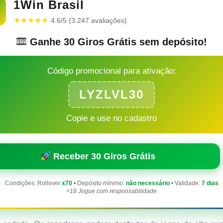
1Win Brasil
★★★★★
4.6/5 (3.247 avaliações)
Ganhe 30 Giros Grátis sem depósito!
Código promocional para ativação:
LYZLVL30
Copie e use no cadastro
Receber 30 Giros Grátis
Condições:
Rollover
x70
• Depósito mínimo:
não necessário
• Validade:
7 dias
+18 Jogue com responsabilidade