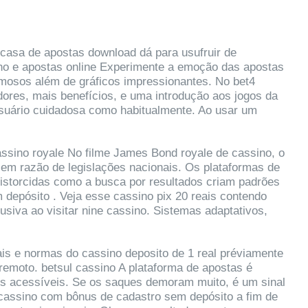
casa de apostas download dá para usufruir de
no e apostas online Experimente a emoção das apostas
amosos além de gráficos impressionantes. No bet4
dores, mais benefícios, e uma introdução aos jogos da
 usuário cuidadosa como habitualmente. Ao usar um
assino royale No filme James Bond royale de cassino, o
 em razão de legislações nacionais. Os plataformas de
istorcidas como a busca por resultados criam padrões
 depósito . Veja esse cassino pix 20 reais contendo
usiva ao visitar nine cassino. Sistemas adaptativos,
ais e normas do cassino deposito de 1 real préviamente
remoto. betsul cassino A plataforma de apostas é
ivos acessíveis. Se os saques demoram muito, é um sinal
l cassino com bônus de cadastro sem depósito a fim de