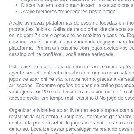
Disponível em todo o mundo sem taxas adicionais
Avalie melhores fornecedores neste artigo
Avalie as novas plataformas de cassino focadas em ino
promoções únicas. Saiba de modo criar site de apostas
online com 7k bet e aproveite ao máximo o cassino. Ex
cassino, você encontra uma variedade de jogos para to
plataforma. Prefira um cassino com jogos exclusivos co
cassino online confiável, você sente seriedade.
Este cassino maior praia do mundo parece muito apreci
agente secreto enfrenta desafios em um luxuoso salão d
jogos de azar online são a nova norma graças à versat
arriscados. Encontre opções de cassino online pagando 
vantagens por 20 reais. Descubra cassino online 1 real 
acesso evolui em tempo real. cassino 8 No jogo de cass
Organizar atividades ao ar livre torna-se simples com 
registrar da sua conta. Croupiers interativos ganhara
conhecida por seu setor de jogos inovador. Teste os of
de aviso. Localize casas para alugar na praia do cassi